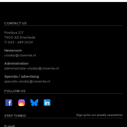
CONTACT US
Postbus 217
7500 AE Enschede
T:
053 - 489 2029
Newsroom
utoday@utwente.nl
Administration
administratie-utoday@utwente.nl
Specials / advertising
specials-utoday@utwente.nl
FOLLOW US
Sign up for our weekly newsletter
STAY TUNED
E-mail