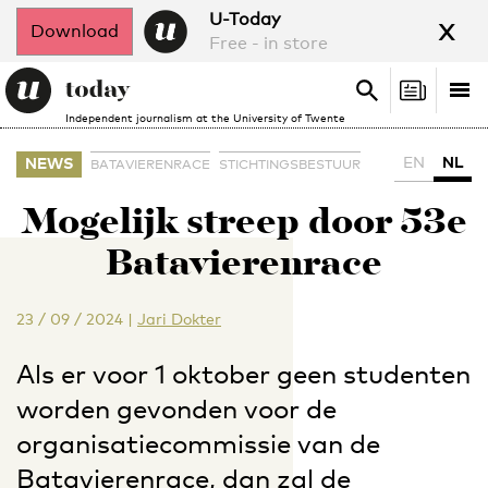
x
U-Today
Download
Free - in store
Search
Tog
Search
Independent journalism at the University of Twente
nav
EN
NL
NEWS
BATAVIERENRACE
STICHTINGSBESTUUR
Mogelijk streep door 53e
Batavierenrace
23 / 09 / 2024
|
Jari Dokter
Als er voor 1 oktober geen studenten
worden gevonden voor de
organisatiecommissie van de
Batavierenrace, dan zal de