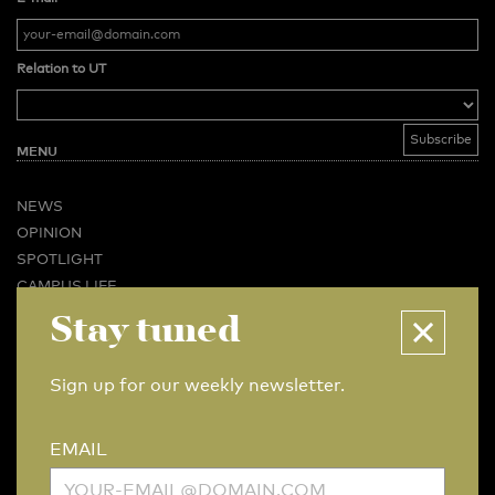
Relation to UT
MENU
NEWS
OPINION
SPOTLIGHT
CAMPUS LIFE
VIDEO
Stay tuned
MAGAZINES
BUSINESS & CAREER
Sign up for our weekly newsletter.
ADVERTISING & SERVICES
ABOUT U-TODAY
EMAIL
CONTACT
ARCHIVE