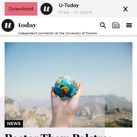
x
U-Today
Download
Free - in store
Search
Tog
Search
Independent journalism at the University of Twente
nav
NEWS