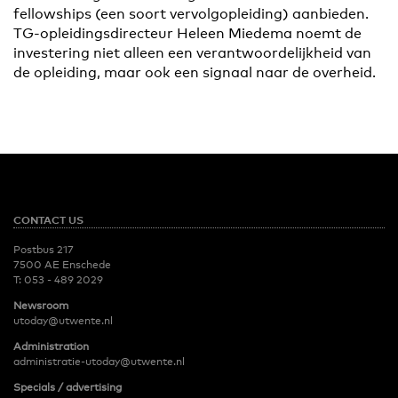
fellowships (een soort vervolgopleiding) aanbieden.
TG-opleidingsdirecteur Heleen Miedema noemt de
investering niet alleen een verantwoordelijkheid van
de opleiding, maar ook een signaal naar de overheid.
CONTACT US
Postbus 217
7500 AE Enschede
T:
053 - 489 2029
Newsroom
utoday@utwente.nl
Administration
administratie-utoday@utwente.nl
Specials / advertising