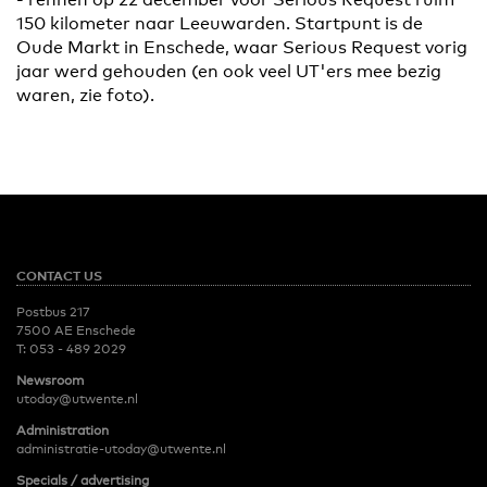
150 kilometer naar Leeuwarden. Startpunt is de
Oude Markt in Enschede, waar Serious Request vorig
jaar werd gehouden (en ook veel UT'ers mee bezig
waren, zie foto).
CONTACT US
Postbus 217
7500 AE Enschede
T:
053 - 489 2029
Newsroom
utoday@utwente.nl
Administration
administratie-utoday@utwente.nl
Specials / advertising