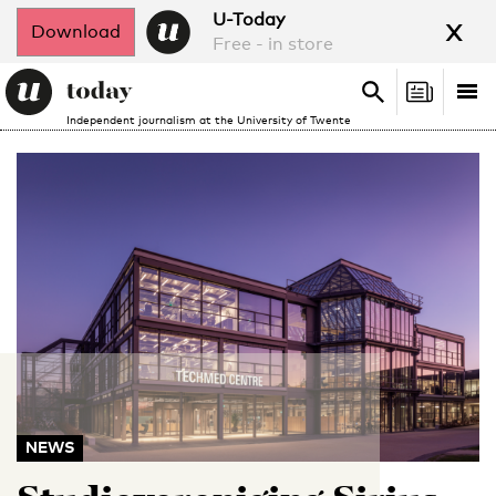
x
U-Today
Download
Free - in store
Search
Tog
Search
Independent journalism at the University of Twente
nav
NEWS