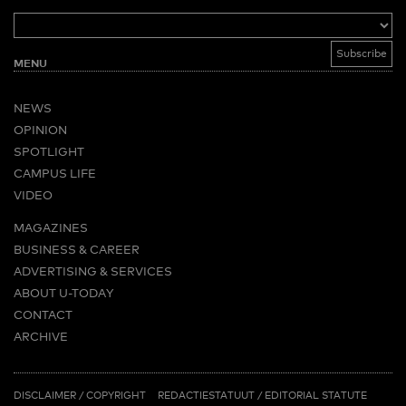
MENU
NEWS
OPINION
SPOTLIGHT
CAMPUS LIFE
VIDEO
MAGAZINES
BUSINESS & CAREER
ADVERTISING & SERVICES
ABOUT U-TODAY
CONTACT
ARCHIVE
MORE
(PDF)
(PDF)
LINKS
DISCLAIMER / COPYRIGHT
REDACTIESTATUUT
/
EDITORIAL STATUTE