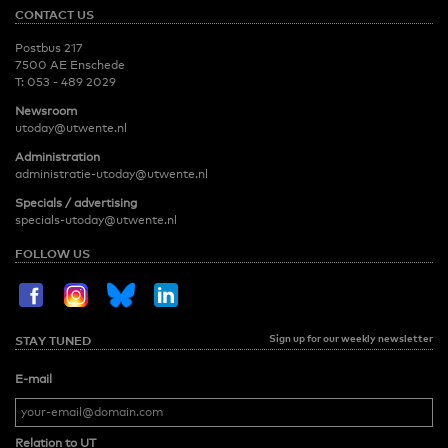
CONTACT US
Postbus 217
7500 AE Enschede
T:
053 - 489 2029
Newsroom
utoday@utwente.nl
Administration
administratie-utoday@utwente.nl
Specials / advertising
specials-utoday@utwente.nl
FOLLOW US
Sign up for our weekly newsletter
STAY TUNED
E-mail
Relation to UT