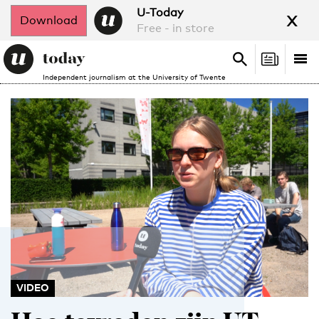
x
U-Today
Download
Free - in store
Search
Tog
Search
Independent journalism at the University of Twente
nav
VIDEO