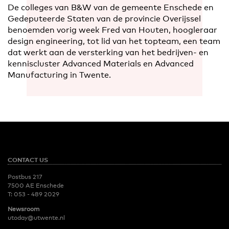
De colleges van B&W van de gemeente Enschede en
Gedeputeerde Staten van de provincie Overijssel
benoemden vorig week Fred van Houten, hoogleraar
design engineering, tot lid van het topteam, een team
dat werkt aan de versterking van het bedrijven- en
kenniscluster Advanced Materials en Advanced
Manufacturing in Twente.
CONTACT US
Postbus 217
7500 AE Enschede
T:
053 - 489 2029
Newsroom
utoday@utwente.nl