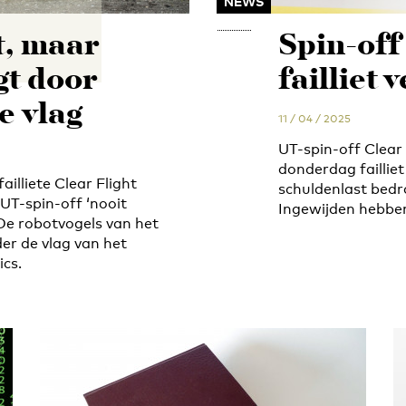
NEWS
t, maar
Spin-off
gt door
failliet 
e vlag
11 / 04 / 2025
UT-spin-off Clear 
donderdag failliet
illiete Clear Flight
schuldenlast bedr
 UT-spin-off ‘nooit
Ingewijden hebbe
 De robotvogels van het
der de vlag van het
cs.