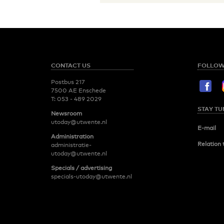
CONTACT US
FOLLOW
Postbus 217
7500 AE Enschede
T:
053 - 489 2029
STAY TU
Newsroom
utoday@utwente.nl
E-mail
Administration
Relation 
administratie-
utoday@utwente.nl
Specials / advertising
specials-utoday@utwente.nl