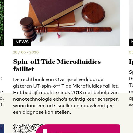
NEWS
28 / 05 / 2020
05
Spin-off Tide Microfluidics
I
failliet
S
C
G
De rechtbank van Overijssel verklaarde
T
gisteren UT-spin-off Tide Microfluidics failliet.
te
m
Het bedrijf maakte sinds 2013 met behulp van
d,
a
nanotechnologie echo’s twintig keer scherper,
et
w
waardoor een arts sneller en nauwkeuriger
een diagnose kan stellen.