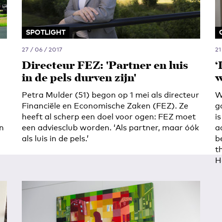
SPOTLIGHT
27 / 06 / 2017
21
Directeur FEZ: 'Partner en luis
‘
in de pels durven zijn'
w
Petra Mulder (51) begon op 1 mei als directeur
W
Financiële en Economische Zaken (FEZ). Ze
g
heeft al scherp een doel voor ogen: FEZ moet
i
an
een adviesclub worden. ‘Als partner, maar óók
a
als luis in de pels.’
b
t
H