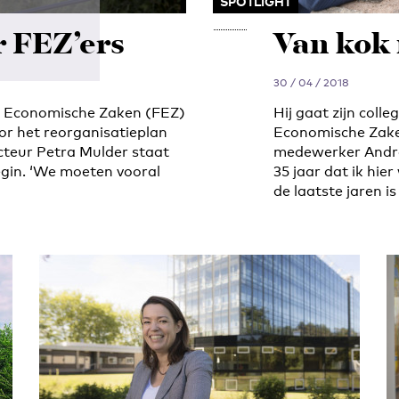
SPOTLIGHT
r FEZ’ers
Van kok 
30 / 04 / 2018
en Economische Zaken (FEZ)
Hij gaat zijn colle
r het reorganisatieplan
Economische Zaken
cteur Petra Mulder staat
medewerker André
egin. ‘We moeten vooral
35 jaar dat ik hie
de laatste jaren is