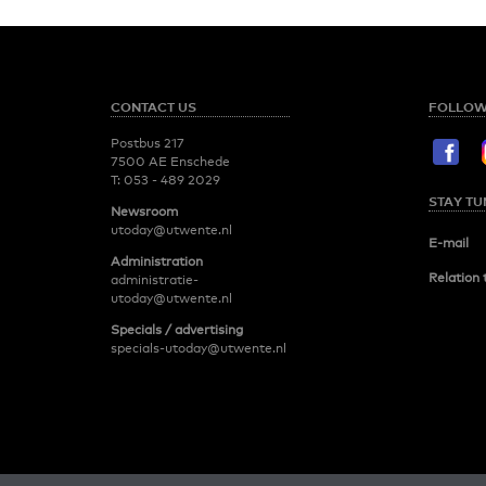
CONTACT US
FOLLOW
Postbus 217
7500 AE Enschede
T:
053 - 489 2029
STAY TU
Newsroom
utoday@utwente.nl
E-mail
Administration
Relation 
administratie-
utoday@utwente.nl
Specials / advertising
specials-utoday@utwente.nl