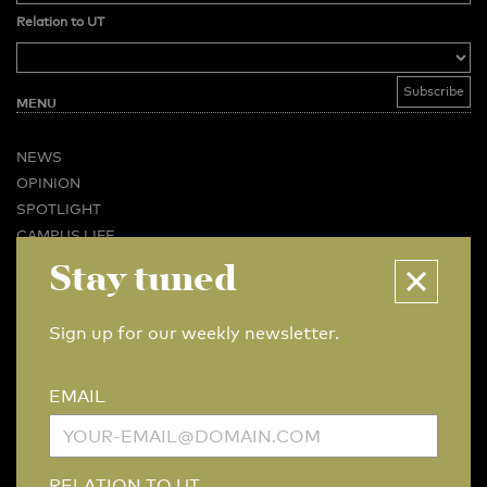
Relation to UT
MENU
NEWS
OPINION
SPOTLIGHT
CAMPUS LIFE
VIDEO
Stay tuned
MAGAZINES
BUSINESS & CAREER
Sign up for our weekly newsletter.
ADVERTISING & SERVICES
ABOUT U-TODAY
EMAIL
CONTACT
ARCHIVE
MORE
RELATION TO UT