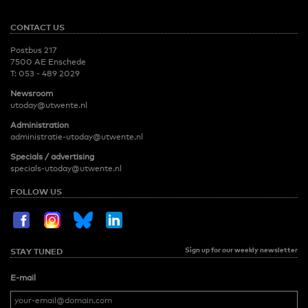
CONTACT US
Postbus 217
7500 AE Enschede
T:
053 - 489 2029
Newsroom
utoday@utwente.nl
Administration
administratie-utoday@utwente.nl
Specials / advertising
specials-utoday@utwente.nl
FOLLOW US
Sign up for our weekly newsletter
STAY TUNED
E-mail