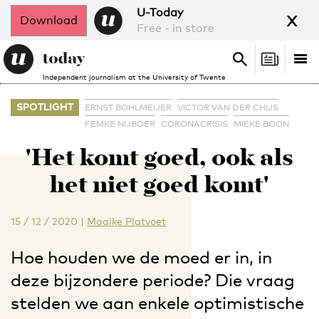
x
U-Today
Download
Free - in store
Search
Tog
Search
Independent journalism at the University of Twente
nav
SPOTLIGHT
ERNST BOHLMEIJER
VICTOR VAN DER CHIJS
FEMKE NIJBOER
CORONACRISIS
MIEKE BOON
'Het komt goed, ook als
het niet goed komt'
15 / 12 / 2020
|
Maaike Platvoet
Hoe houden we de moed er in, in
deze bijzondere periode? Die vraag
stelden we aan enkele optimistische