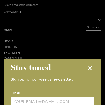
Relation to UT
MENU
NEWS
OPINION
SPOTLIGHT
CAMPUS LIFE
VIDEO
Stay tuned
MAGAZINES
BUSINESS & CAREER
Sign up for our weekly newsletter.
ADVERTISING & SERVICES
ABOUT U-TODAY
EMAIL
CONTACT
ARCHIVE