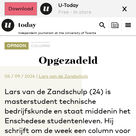
x
U-Today
Download
Free - in store
Search
Tog
Search
Independent journalism at the University of Twente
nav
OPINION
COLUMNS
Opgezadeld
06 / 09 / 2024
|
Lars van de Zandschulp
Lars van de Zandschulp (24) is
masterstudent technische
bedrijfskunde en staat middenin het
Enschedese studentenleven. Hij
schrijft om de week een column voor