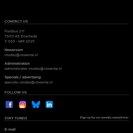
CONTACT US
Postbus 217
7500 AE Enschede
T:
053 - 489 2029
Newsroom
utoday@utwente.nl
Administration
administratie-utoday@utwente.nl
Specials / advertising
specials-utoday@utwente.nl
FOLLOW US
Sign up for our weekly newsletter
STAY TUNED
E-mail