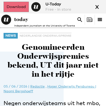
x
U-Today
Download
Free - in store
Search
Tog
Search
Independent journalism at the University of Twente
nav
NEWS
NEDERLANDSE ONDERWIJSPREMIE
Genomineerden
Onderwijspremies
bekend, UT dit jaar niet
in het rijtje
05 / 06 / 2026
|
Redactie
,
Hoger Onderwijs Persbureau |
Naomi Bergshoeff
Negen onderwijsteams uit het mbo,