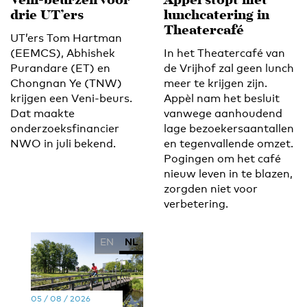
Veni-beurzen voor
Appèl stopt met
drie UT’ers
lunchcatering in
Theatercafé
UT’ers Tom Hartman
(EEMCS), Abhishek
In het Theatercafé van
Purandare (ET) en
de Vrijhof zal geen lunch
Chongnan Ye (TNW)
meer te krijgen zijn.
krijgen een Veni-beurs.
Appèl nam het besluit
Dat maakte
vanwege aanhoudend
onderzoeksfinancier
lage bezoekersaantallen
NWO in juli bekend.
en tegenvallende omzet.
Pogingen om het café
nieuw leven in te blazen,
zorgden niet voor
verbetering.
EN
NL
05 / 08 / 2026