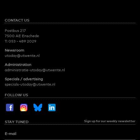
CONTACT US
Postbus 217
7500 AE Enschede
T:
053 - 489 2029
Newsroom
utoday@utwente.nl
Administration
administratie-utoday@utwente.nl
Specials / advertising
specials-utoday@utwente.nl
FOLLOW US
Sign up for our weekly newsletter
STAY TUNED
E-mail