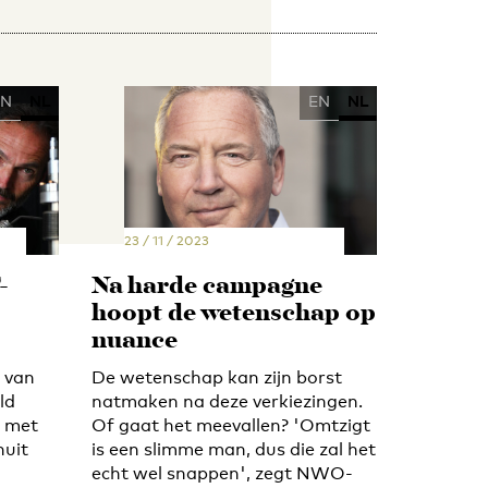
EN
NL
EN
NL
23 / 11 / 2023
-
Na harde campagne
hoopt de wetenschap op
nuance
 van
De wetenschap kan zijn borst
ld
natmaken na deze verkiezingen.
t met
Of gaat het meevallen? 'Omtzigt
nuit
is een slimme man, dus die zal het
echt wel snappen', zegt NWO-