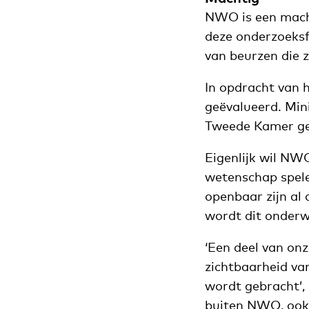
NWO is een machti
deze onderzoeksfi
van beurzen die 
In opdracht van 
geëvalueerd. Min
Tweede Kamer ge
Eigenlijk wil NW
wetenschap spele
openbaar zijn al
wordt dit onderw
‘Een deel van on
zichtbaarheid va
wordt gebracht’,
buiten NWO, ook