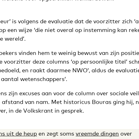
ur’ is volgens de evaluatie dat de voorzitter zich ‘a
op een wijze ‘die niet overal op instemming kan rek
e wereld’.
kers vinden hem te weinig bewust van zijn positi
e voorzitter deze columns ‘op persoonlijke titel’ schr
 bedoeld, en raakt daarmee NWO’, aldus de evaluatie
n aantal wetenschappers’.
ns zijn excuses aan voor de column over sociale veil
 afstand van nam. Met historicus Bouras ging hij, na
er, in de Volkskrant in gesprek.
ns uit de heup
en zegt soms
vreemde dingen
over