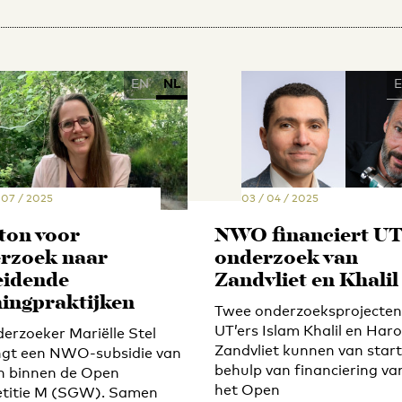
EN
NL
 07 / 2025
03 / 04 / 2025
 ton voor
NWO financiert UT
rzoek naar
onderzoek van
eidende
Zandvliet en Khalil
ingpraktijken
Twee onderzoeksprojecten
UT’ers Islam Khalil en Haro
erzoeker Mariëlle Stel
Zandvliet kunnen van star
gt een NWO-subsidie van
behulp van financiering va
on binnen de Open
het Open
titie M (SGW). Samen