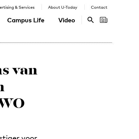
rtising & Services
About U-Today
Contact
Campus Life
Video
Search
Search
s van
n
 NWO
stiger voor