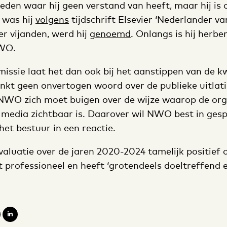
den waar hij geen verstand van heeft, maar hij is
6 was hij
volgens
tijdschrift Elsevier ‘Nederlander va
r vijanden, werd hij
genoemd
. Onlangs is hij herb
NWO.
ssie laat het dan ook bij het aanstippen van de kw
nkt geen onvertogen woord over de publieke uitlati
 NWO zich moet buigen over de wijze waarop de org
de media zichtbaar is. Daarover wil NWO best in ges
 het bestuur in een reactie.
evaluatie over de jaren 2020-2024 tamelijk positie
 professioneel en heeft ‘grotendeels doeltreffend 