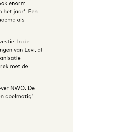
 ook enorm
n het jaar’. Een
enoemd als
estie. In de
ngen van Levi, al
anisatie
prek met de
f over NWO. De
en doelmatig’