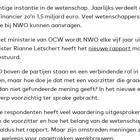
ge instantie in de wetenschap. Jaarlijks verdeelt 
nancier zo’n 1,5 miljard euro. Veel wetenschappers 
ze bij NWO kunnen aanvragen.
het ministerie van OCW wordt NWO elke vijf jaar u
ister Rianne Letschert heeft het
nieuwe rapport
ma
stuurd.
O boven de partijen staan en een verbindende rol i
n, maar hoe doe je dat met een voorzitter die graa
 dan niet gefundeerde mening geeft? In het nieuwe 
erp voorzichtig ter sprake gebracht.
ze respondenten heeft veel waardering uitgesproke
n de voorzitter en hoe het belang van de wetenscha
 aldus het rapport. Maar zijn omstreden meningen 
 weleens voor opgetrokken wenkbrauwen.