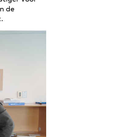
n de
.