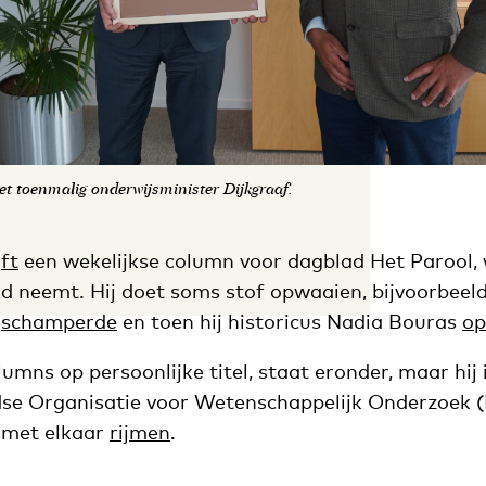
met toenmalig onderwijsminister Dijkgraaf.
jft
een wekelijkse column voor dagblad Het Parool, 
d neemt. Hij doet soms stof opwaaien, bijvoorbeeld 
d
schamperde
en toen hij historicus Nadia Bouras
op
olumns op persoonlijke titel, staat eronder, maar hij 
dse Organisatie voor Wetenschappelijk Onderzoek 
 met elkaar
rijmen
.