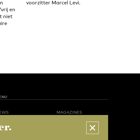
an
voorzitter Marcel Levi.
vrij en
 niet
aire
ENU
EWS
MAGAZINES
PINION
BUSINESS & CAREER
er.
POTLIGHT
ADVERTISING &
AMPUS LIFE
SERVICES