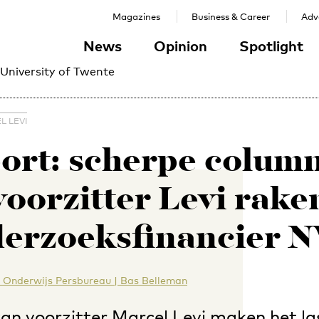
Magazines
Business & Career
Adve
News
Opinion
Spotlight
 University of Twente
L LEVI
ort: scherpe column
voorzitter Levi rake
erzoeksfinancier
 Onderwijs Persbureau | Bas Belleman
an voorzitter Marcel Levi maken het la