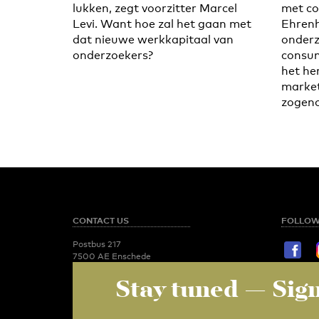
lukken, zegt voorzitter Marcel
met co
Levi. Want hoe zal het gaan met
Ehrenh
dat nieuwe werkkapitaal van
onder
onderzoekers?
consu
het he
market
zogeno
CONTACT US
FOLLOW
Postbus 217
7500 AE Enschede
T:
053 - 489 2029
Stay tuned
— Sign
STAY TU
Newsroom
utoday@utwente.nl
E-mail