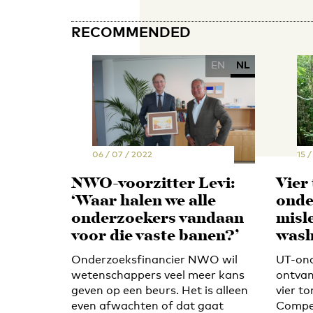
RECOMMENDED
EN
NL
06 / 07 / 2022
15 /
NWO-voorzitter Levi:
Vier
‘Waar halen we alle
onde
onderzoekers vandaan
misl
voor die vaste banen?’
wash
Onderzoeksfinancier NWO wil
UT-ond
wetenschappers veel meer kans
ontvan
geven op een beurs. Het is alleen
vier t
even afwachten of dat gaat
Compe