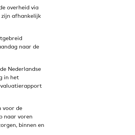
de overheid via
zijn afhankelijk
itgebreid
andag naar de
n de Nederlandse
g in het
evaluatierapport
n voor de
p naar voren
zorgen, binnen en