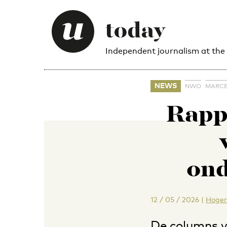
Independent journalism at the
NEWS
NWO
MARCE
Rapp
ond
12 / 05 / 2026
|
Hoger
De columns v