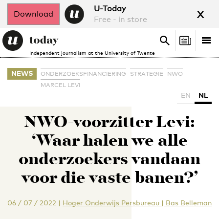
x
U-Today
Download
Free - in store
Search
Tog
Search
Independent journalism at the University of Twente
nav
NEWS
ONDERZOEKSFINANCIERING
STRATEGIE
NWO
MARCEL LEVI
EN
NL
NWO-voorzitter Levi:
‘Waar halen we alle
onderzoekers vandaan
voor die vaste banen?’
06 / 07 / 2022
|
Hoger Onderwijs Persbureau | Bas Belleman