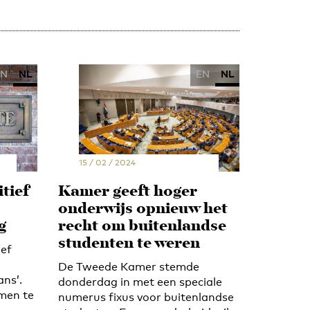
EN
NL
EN
NL
15 / 02 / 2024
tief
Kamer geeft hoger
onderwijs opnieuw het
g
recht om buitenlandse
studenten te weren
ief
De Tweede Kamer stemde
ans’.
donderdag in met een speciale
omen te
numerus fixus voor buitenlandse