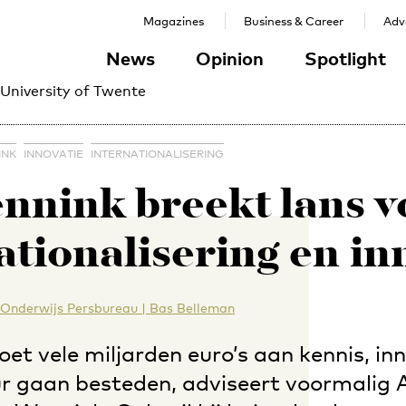
Magazines
Business & Career
Adve
News
Opinion
Spotlight
 University of Twente
INK
INNOVATIE
INTERNATIONALISERING
nnink breekt lans v
ationalisering en in
Onderwijs Persbureau | Bas Belleman
t vele miljarden euro’s aan kennis, in
ur gaan besteden, adviseert voormalig