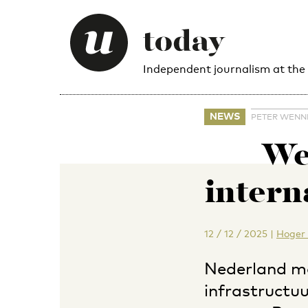
Independent journalism at the
NEWS
PETER WENN
We
intern
12 / 12 / 2025
|
Hoger 
Nederland moe
infrastructu