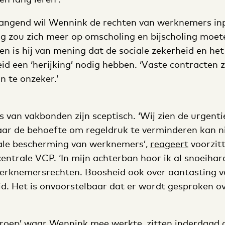
ngend wil Wennink de rechten van werknemers in
g zou zich meer op omscholing en bijscholing moeten
een is hij van mening dat de sociale zekerheid en het
d een ‘herijking’ nodig hebben. ‘Vaste contracten zi
n te onzeker.’
s van vakbonden zijn sceptisch. ‘Wij zien de urgenti
aar de behoefte om regeldruk te verminderen kan ni
ale bescherming van werknemers’,
reageert
voorzitt
entrale VCP. ‘In mijn achterban hoor ik al snoeihard
erknemersrechten. Boosheid ook over aantasting v
d. Het is onvoorstelbaar dat er wordt gesproken ov
roep’ waar Wennink mee werkte, zitten inderdaad all