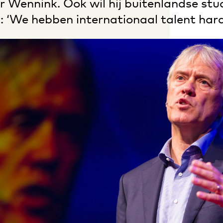
 Wennink. Ook wil hij buitenlandse st
 ‘We hebben internationaal talent hard