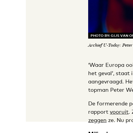
PHOTO BY: GIJS VAN
Archief U-Today: Peter
‘Waar Europa ooit
het geval’, staat
aangevraagd. Het
topman Peter We
De formerende pa
rapport
vooruit
.
zeggen
ze. Nu pra