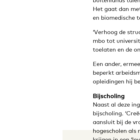
buitenlands talen
Het gaat dan met
en biomedische t
‘Verhoog de struc
mbo tot universi
toelaten en de on
Een ander, ermee
beperkt arbeidsma
opleidingen hij b
Bijscholing
Naast al deze in
bijscholing. ‘Cr
aansluit bij de v
hogescholen als m
krijgen in een ‘le