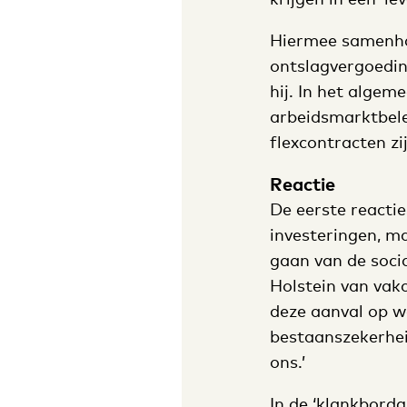
Hiermee samenha
ontslagvergoedin
hij. In het algem
arbeidsmarktbelei
flexcontracten zij
Reactie
De eerste reactie
investeringen, m
gaan van de soci
Holstein van vakc
deze aanval op w
bestaanszekerhei
ons.’
In de ‘klankbordg