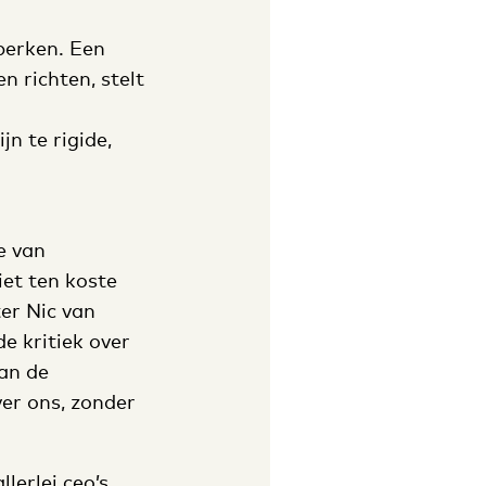
perken. Een
 richten, stelt
jn te rigide,
e van
et ten koste
er Nic van
e kritiek over
an de
er ons, zonder
erlei ceo’s,