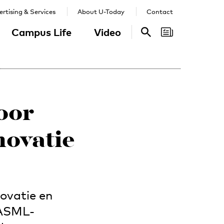
rtising & Services
About U-Today
Contact
Campus Life
Video
Search
Search
oor
novatie
novatie en
 ASML-