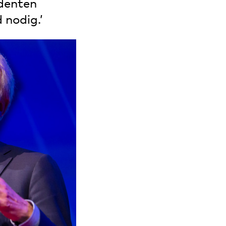
udenten
 nodig.’