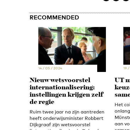
RECOMMENDED
EN
NL
14 / 05 / 2024
19 /
Nieuw wetsvoorstel
UT m
internationalisering:
keuz
instellingen krijgen zelf
same
de regie
Het co
onlang
Ruim twee jaar na zijn aantreden
Münste
heeft onderwijsminister Robbert
aan vo
Dijkgraaf zijn wetsvoorstel