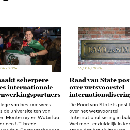
EN
NL
 04 / 2024
16 / 04 / 2024
aakt scherpere
Raad van State posi
es internationale
over wetsvoorstel
nwerkingspartners
internationaliserin
llege van bestuur wees
De Raad van State is posit
s de universiteiten van
over het wetsvoorstel
r, Monterrey en Waterloo
‘Internationalisering in bal
or een UT-brede
Wel moet er duidelijk in k