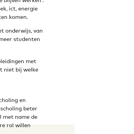
 blijven werken’.
, ict, energie
eten komen.
et onderwijs, van
 meer studenten
leidingen met
 niet bij welke
choling en
scholing beter
zal met name de
e rol willen