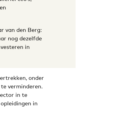
een
r van den Berg:
aar nog dezelfde
nvesteren in
ertrekken, onder
 te verminderen.
ctor in te
 opleidingen in