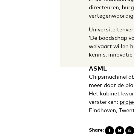
directeuren, bur
vertegenwoordig
Universiteitenve
‘De boodschap voo
welvaart willen h
kennis, innovatie 
ASML
Chipsmachinefabr
meer door de pla
Het kabinet kwam
versterken:
proje
Eindhoven, Twent
Share: