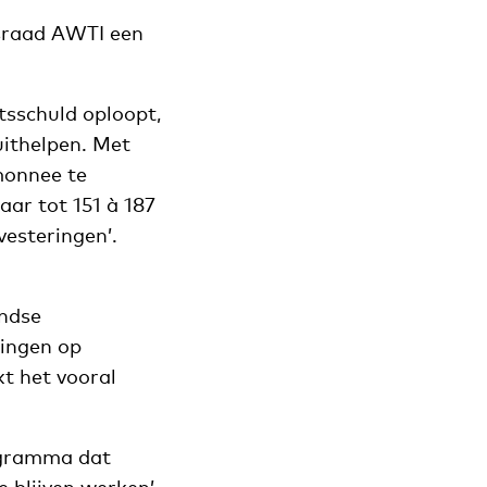
esraad AWTI een
tsschuld oploopt,
uithelpen. Met
monnee te
aar tot 151 à 187
vesteringen’.
andse
gingen op
kt het vooral
rogramma dat