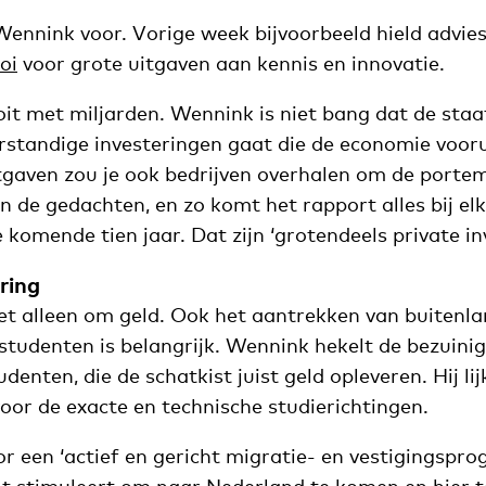
ennink voor. Vorige week bijvoorbeeld hield advi
oi
voor grote uitgaven aan kennis en innovatie.
oit met miljarden. Wennink is niet bang dat de staa
rstandige investeringen gaat die de economie voor
itgaven zou je ook bedrijven overhalen om de porte
an de gedachten, en zo komt het rapport alles bij elk
e komende tien jaar. Dat zijn ‘grotendeels private in
ring
et alleen om geld. Ook het aantrekken van buitenl
studenten is belangrijk. Wennink hekelt de bezuini
denten, die de schatkist juist geld opleveren. Hij lij
oor de exacte en technische studierichtingen.
or een ‘actief en gericht migratie- en vestigingsp