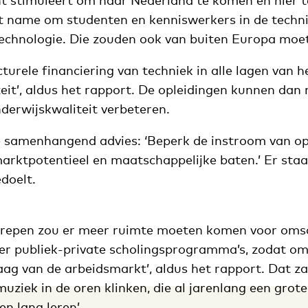
t stimuleert om naar Nederland te komen en hier te
 name om studenten en kenniswerkers in de techniek
echnologie. Die zouden ook van buiten Europa mo
turele financiering van techniek in alle lagen van h
teit’, aldus het rapport. De opleidingen kunnen dan
derwijskwaliteit verbeteren.
 samenhangend advies: ‘Beperk de instroom van op
rktpotentieel en maatschappelijke baten.’ Er staat
edoelt.
grepen zou er meer ruimte moeten komen voor oms
eëer publiek-private scholingsprogramma’s, zodat om
raag van de arbeidsmarkt’, aldus het rapport. Dat 
uziek in de oren klinken, die al jarenlang een groter
ven lang leren’.