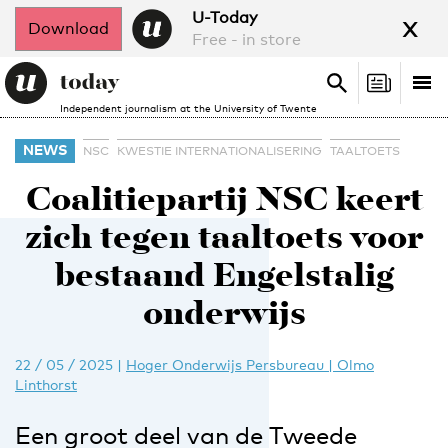
x
U-Today
Download
Free - in store
Search
Tog
Search
Independent journalism at the University of Twente
nav
NEWS
NSC
KWESTIE INTERNATIONALISERING
TAALTOETS
Coalitiepartij NSC keert
zich tegen taaltoets voor
bestaand Engelstalig
onderwijs
22 / 05 / 2025
|
Hoger Onderwijs Persbureau | Olmo
Linthorst
Een groot deel van de Tweede