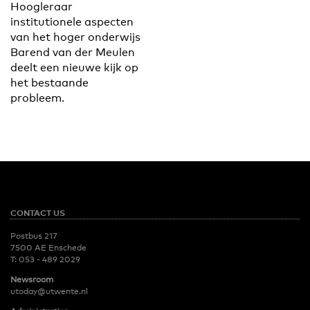
Hoogleraar
institutionele aspecten
van het hoger onderwijs
Barend van der Meulen
deelt een nieuwe kijk op
het bestaande
probleem.
CONTACT US
Postbus 217
7500 AE Enschede
T:
053 - 489 2029
Newsroom
utoday@utwente.nl