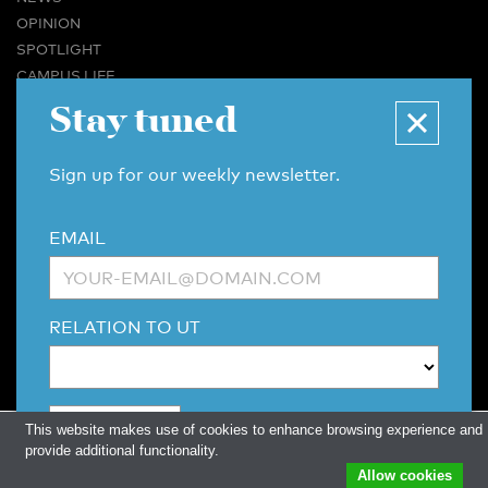
OPINION
SPOTLIGHT
CAMPUS LIFE
VIDEO
Stay tuned
MAGAZINES
BUSINESS & CAREER
Sign up for our weekly newsletter.
ADVERTISING & SERVICES
ABOUT U-TODAY
EMAIL
CONTACT
ARCHIVE
MORE
RELATION TO UT
(PDF)
(PDF)
LINKS
DISCLAIMER / COPYRIGHT
REDACTIESTATUUT
/
EDITORIAL STATUTE
PRIVACY POLICY
LANGUAGE & AI POLICY
This website makes use of cookies to enhance browsing experience and
provide additional functionality.
Allow cookies