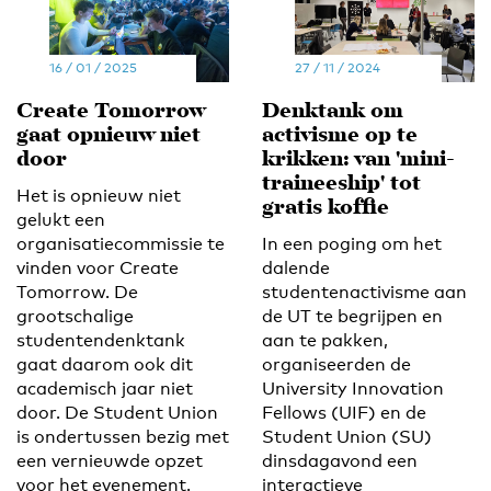
16 / 01 / 2025
27 / 11 / 2024
Create Tomorrow
Denktank om
gaat opnieuw niet
activisme op te
door
krikken: van 'mini-
traineeship' tot
Het is opnieuw niet
gratis koffie
gelukt een
organisatiecommissie te
In een poging om het
vinden voor Create
dalende
Tomorrow. De
studentenactivisme aan
grootschalige
de UT te begrijpen en
studentendenktank
aan te pakken,
gaat daarom ook dit
organiseerden de
academisch jaar niet
University Innovation
door. De Student Union
Fellows (UIF) en de
is ondertussen bezig met
Student Union (SU)
een vernieuwde opzet
dinsdagavond een
voor het evenement.
interactieve