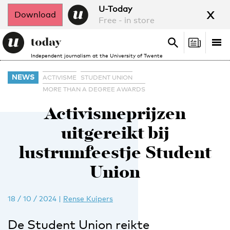
x
U-Today
Download
Free - in store
Search
Tog
Search
Independent journalism at the University of Twente
nav
NEWS
ACTIVISME
STUDENT UNION
MORE THAN A DEGREE AWARDS
Activismeprijzen
uitgereikt bij
lustrumfeestje Student
Union
18 / 10 / 2024
|
Rense Kuipers
De Student Union reikte