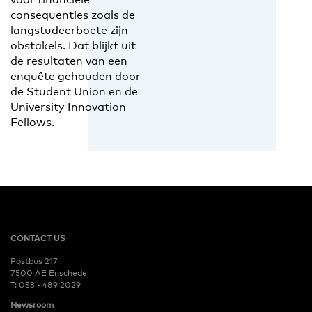
consequenties zoals de
langstudeerboete zijn
obstakels. Dat blijkt uit
de resultaten van een
enquête gehouden door
de Student Union en de
University Innovation
Fellows.
CONTACT US
Postbus 217
7500 AE Enschede
T:
053 - 489 2029
Newsroom