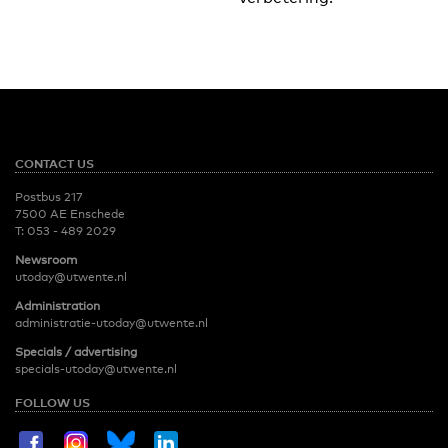
CONTACT US
Postbus 217
7500 AE Enschede
T:
053 - 489 2029
Newsroom
utoday@utwente.nl
Administration
administratie-utoday@utwente.nl
Specials / advertising
specials-utoday@utwente.nl
FOLLOW US