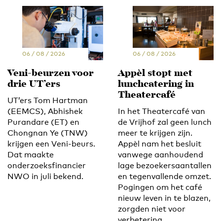
06 / 08 / 2026
06 / 08 / 2026
Veni-beurzen voor
Appèl stopt met
drie UT’ers
lunchcatering in
Theatercafé
UT’ers Tom Hartman
(EEMCS), Abhishek
In het Theatercafé van
Purandare (ET) en
de Vrijhof zal geen lunch
Chongnan Ye (TNW)
meer te krijgen zijn.
krijgen een Veni-beurs.
Appèl nam het besluit
Dat maakte
vanwege aanhoudend
onderzoeksfinancier
lage bezoekersaantallen
NWO in juli bekend.
en tegenvallende omzet.
Pogingen om het café
nieuw leven in te blazen,
zorgden niet voor
verbetering.