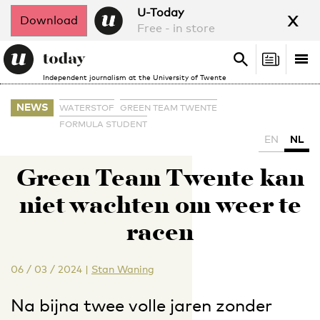
x
U-Today
Download
Free - in store
Search
Tog
Search
Independent journalism at the University of Twente
nav
NEWS
WATERSTOF
GREEN TEAM TWENTE
FORMULA STUDENT
EN
NL
Green Team Twente kan
niet wachten om weer te
racen
06 / 03 / 2024
|
Stan Waning
Na bijna twee volle jaren zonder