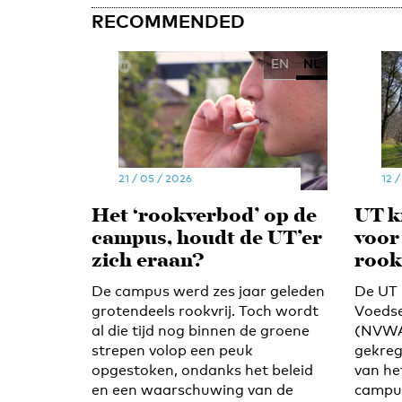
RECOMMENDED
EN
NL
21 / 05 / 2026
12 /
Het ‘rookverbod’ op de
UT k
campus, houdt de UT’er
voor
zich eraan?
rook
De campus werd zes jaar geleden
De UT 
grotendeels rookvrij. Toch wordt
Voedse
al die tijd nog binnen de groene
(NVWA
strepen volop een peuk
gekreg
opgestoken, ondanks het beleid
van he
en een waarschuwing van de
campus.