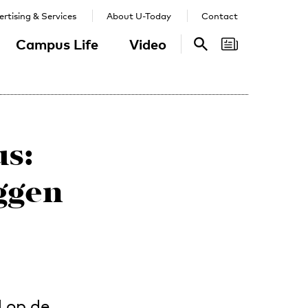
rtising & Services
About U-Today
Contact
Campus Life
Video
Search
Search
s:
ggen
d op de