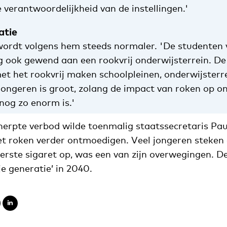
verantwoordelijkheid van de instellingen.'
atie
ordt volgens hem steeds normaler. 'De studenten va
g ook gewend aan een rookvrij onderwijsterrein. 
et het rookvrij maken schoolpleinen, onderwijsterr
ongeren is groot, zolang de impact van roken op o
nog zo enorm is.'
erpte verbod wilde toenmalig staatssecretaris Pau
et roken verder ontmoedigen. Veel jongeren steken
erste sigaret op, was een van zijn overwegingen. De
je generatie’ in 2040.