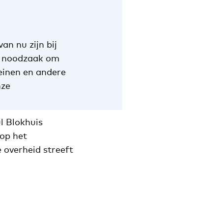
n nu zijn bij
De noodzaak om
einen en andere
nze
l Blokhuis
 op het
 overheid streeft