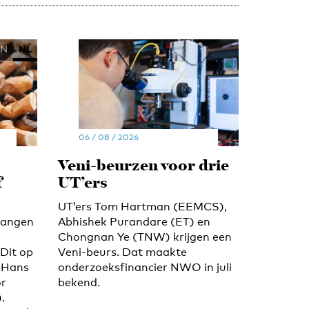
EN
NL
06 / 08 / 2026
Veni-beurzen voor drie
f
UT’ers
UT’ers Tom Hartman (EEMCS),
gangen
Abhishek Purandare (ET) en
Chongnan Ye (TNW) krijgen een
Dit op
Veni-beurs. Dat maakte
 Hans
onderzoeksfinancier NWO in juli
or
bekend.
.