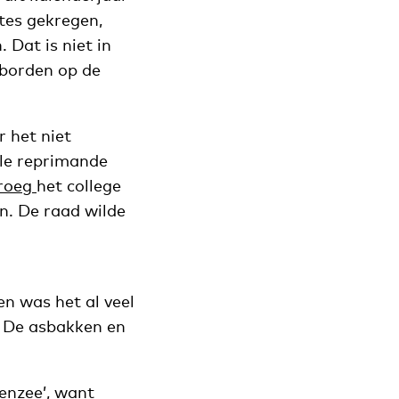
tes gekregen,
Dat is niet in
sborden op de
 het niet
ële reprimande
roeg
het college
n. De raad wilde
n was het al veel
. De asbakken en
enzee’, want