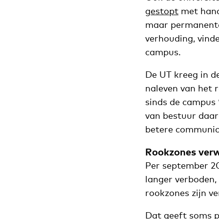
gestopt
met hand
maar permanente 
verhouding, vind
campus.
De UT kreeg in 
naleven van het 
sinds de campus ‘r
van bestuur daar
betere communica
Rookzones verw
Per september 20
langer verboden,
rookzones zijn ve
Dat geeft soms p