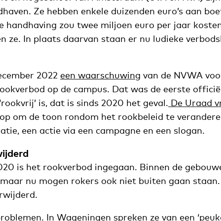
haven. Ze hebben enkele duizenden euro’s aan boe
handhaving zou twee miljoen euro per jaar kosten. 
en ze. In plaats daarvan staan er nu ludieke verbod
december 2022
een waarschuwing
van de NVWA voor
rookverbod op de campus. Dat was de eerste offici
ookvrij’ is, dat is sinds 2020 het geval.
De Uraad v
op om de toon rondom het rookbeleid te verandere
tie, een actie via een campagne en een slogan.
ijderd
20 is het rookverbod ingegaan. Binnen de gebouwe
 maar nu mogen rokers ook niet buiten gaan staan
rwijderd.
roblemen. In Wageningen spreken ze van een ‘peuk