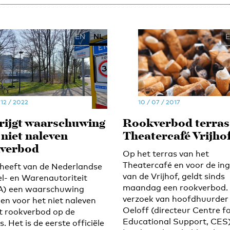
EN
NL
 12 / 2022
10 / 07 / 2017
rijgt waarschuwing
Rookverbod terras
 niet naleven
Theatercafé Vrijho
verbod
Op het terras van het
Theatercafé en voor de in
heeft van de Nederlandse
van de Vrijhof, geldt sinds
l- en Warenautoriteit
maandag een rookverbod. 
) een waarschuwing
verzoek van hoofdhuurder
en voor het niet naleven
Oeloff (directeur Centre f
t rookverbod op de
Educational Support, CES)
 Het is de eerste officiële