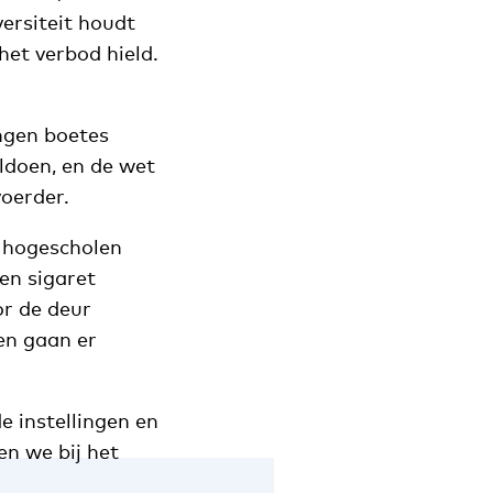
versiteit houdt
het verbod hield.
ingen boetes
oldoen, en de wet
oerder.
n hogescholen
een sigaret
or de deur
en gaan er
e instellingen en
en we bij het