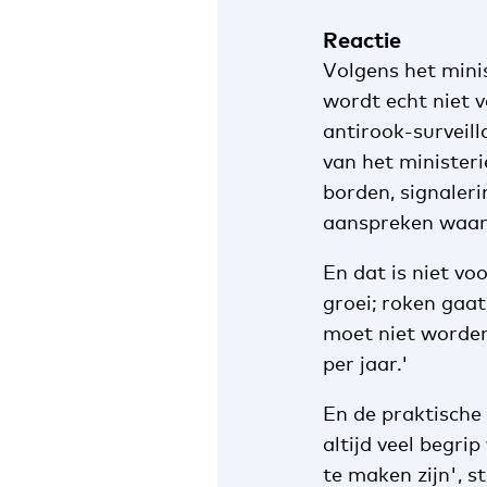
Reactie
Volgens het mini
wordt echt niet v
antirook-surveil
van het minister
borden, signaleri
aanspreken waar 
En dat is niet voo
groei; roken gaa
moet niet worden
per jaar.'
En de praktische 
altijd veel begri
te maken zijn', s