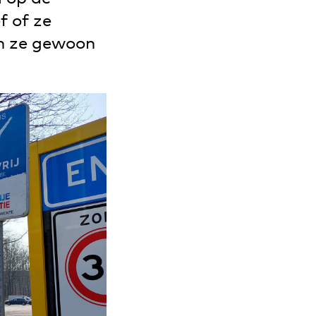
f of ze
en ze gewoon
.