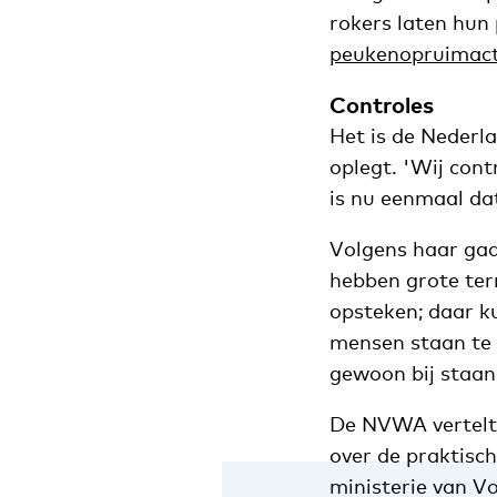
rokers laten hun 
peukenopruimact
Controles
Het is de Nederl
oplegt. 'Wij cont
is nu eenmaal da
Volgens haar gaa
hebben grote terr
opsteken; daar ku
mensen staan te r
gewoon bij staan,
De NVWA vertelt n
over de praktisc
ministerie van Vo