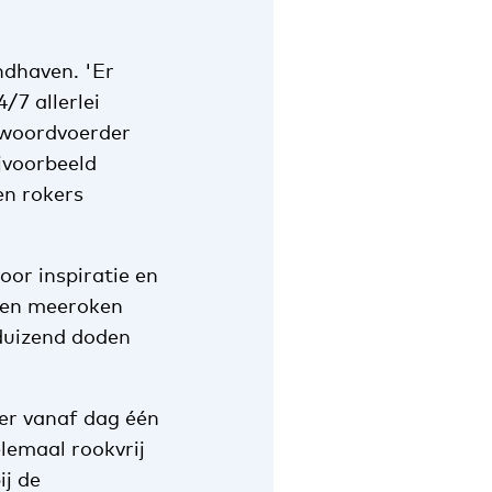
ndhaven. 'Er
/7 allerlei
 woordvoerder
jvoorbeeld
en rokers
voor inspiratie en
n en meeroken
duizend doden
 er vanaf dag één
elemaal rookvrij
ij de