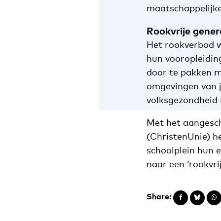
maatschappelijke 
Rookvrije gener
Het rookverbod w
hun vooropleidin
door te pakken m
omgevingen van j
volksgezondheid 
Met het aangesch
(ChristenUnie) h
schoolplein hun e
naar een ‘rookvri
Share: