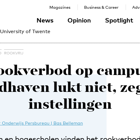
Magazines
Business & Career
Adve
News
Opinion
Spotlight
 University of Twente
D
ROOKVRIJ
ookverbod op campu
dhaven lukt niet, ze
instellingen
 Onderwijs Persbureau | Bas Belleman
en en hogescholen vinden het rookverbo