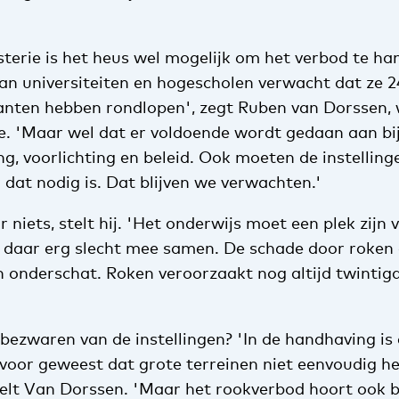
sterie is het heus wel mogelijk om het verbod te ha
an universiteiten en hogescholen verwacht dat ze 24
lanten hebben rondlopen', zegt Ruben van Dorssen,
ie. 'Maar wel dat er voldoende wordt gedaan aan bi
ng, voorlichting en beleid. Ook moeten de instelling
dat nodig is. Dat blijven we verwachten.'
r niets, stelt hij. 'Het onderwijs moet een plek zijn 
t daar erg slecht mee samen. De schade door roke
 onderschat. Roken veroorzaakt nog altijd twintig
bezwaren van de instellingen? 'In de handhaving is
p voor geweest dat grote terreinen niet eenvoudig h
telt Van Dorssen. 'Maar het rookverbod hoort ook b