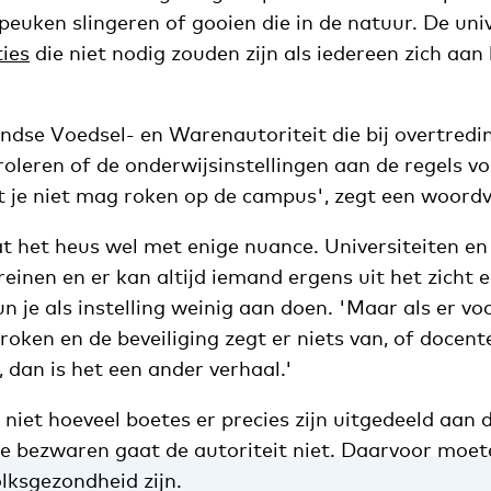
peuken slingeren of gooien die in de natuur. De uni
ies
die niet nodig zouden zijn als iedereen zich aan 
andse Voedsel- en Warenautoriteit die bij overtred
roleren of de onderwijsinstellingen aan de regels v
t je niet mag roken op de campus', zegt een woordv
t het heus wel met enige nuance. Universiteiten e
einen en er kan altijd iemand ergens uit het zicht 
n je als instelling weinig aan doen. 'Maar als er vo
oken en de beveiliging zegt er niets van, of docent
 dan is het een ander verhaal.'
iet hoeveel boetes er precies zijn uitgedeeld aan d
he bezwaren gaat de autoriteit niet. Daarvoor moet
lksgezondheid zijn.