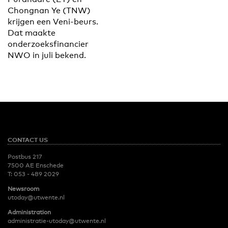
Chongnan Ye (TNW)
krijgen een Veni-beurs.
Dat maakte
onderzoeksfinancier
NWO in juli bekend.
CONTACT US
Postbus 217
7500 AE Enschede
T:
053 - 489 2029
Newsroom
utoday@utwente.nl
Administration
administratie-utoday@utwente.nl