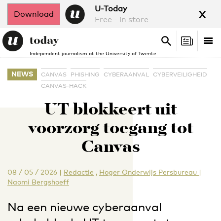
x
U-Today
Download
Free - in store
Search
Tog
Search
Independent journalism at the University of Twente
nav
NEWS
CANVAS
PHISHING
CYBERAANVAL
CYBERVEILIGHEID
CANVAS-HACK
UT blokkeert uit
voorzorg toegang tot
Canvas
08 / 05 / 2026
|
Redactie
,
Hoger Onderwijs Persbureau |
Naomi Bergshoeff
Na een nieuwe cyberaanval