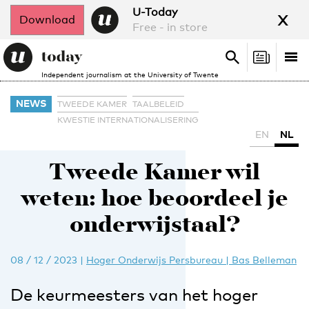
x
U-Today
Download
Free - in store
Search
Tog
Search
Independent journalism at the University of Twente
nav
NEWS
TWEEDE KAMER
TAALBELEID
KWESTIE INTERNATIONALISERING
EN
NL
Tweede Kamer wil
weten: hoe beoordeel je
onderwijstaal?
08 / 12 / 2023
|
Hoger Onderwijs Persbureau | Bas Belleman
De keurmeesters van het hoger