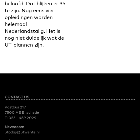
beloofd. Dat blijken er 35
te zijn. Nog eens vier
opleidingen worden
helemaal
Nederlandstalig. Het is
nog niet duidelijk wat de
UT-plannen zijn.
CONTACT US
Postbus 217
7500 AE Enschede
T:
053 - 489 2029
Newsroom
utoday@utwente.nl