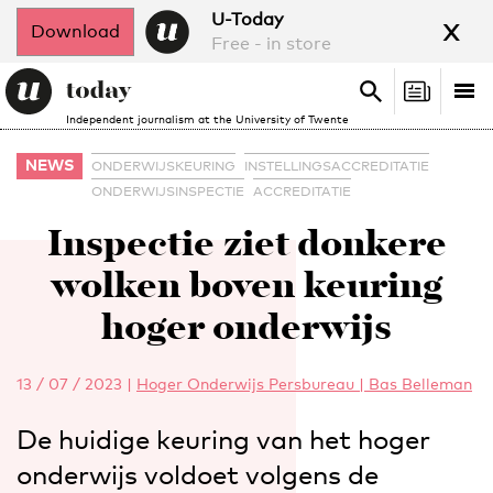
x
U-Today
Download
Free - in store
Search
Tog
Search
Independent journalism at the University of Twente
nav
NEWS
ONDERWIJSKEURING
INSTELLINGSACCREDITATIE
ONDERWIJSINSPECTIE
ACCREDITATIE
Inspectie ziet donkere
wolken boven keuring
hoger onderwijs
13 / 07 / 2023
|
Hoger Onderwijs Persbureau | Bas Belleman
De huidige keuring van het hoger
onderwijs voldoet volgens de