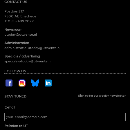
CONTACT US
Postbus 217
7500 AE Enschede
T:
053 - 489 2029
Newsroom
utoday@utwente.nl
Administration
administratie-utoday@utwente.nl
Specials / advertising
specials-utoday@utwente.nl
FOLLOW US
Sign up for our weekly newsletter
STAY TUNED
E-mail
Relation to UT