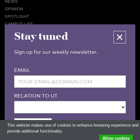
NEWS
OPINION
SPOTLIGHT
CAMPUS LIFE
VIDEO
Stay tuned
MAGAZINES
BUSINESS & CAREER
Sign up for our weekly newsletter.
ADVERTISING & SERVICES
ABOUT U-TODAY
EMAIL
CONTACT
ARCHIVE
MORE
RELATION TO UT
(PDF)
(PDF)
LINKS
DISCLAIMER / COPYRIGHT
REDACTIESTATUUT
/
EDITORIAL STATUTE
PRIVACY POLICY
LANGUAGE & AI POLICY
This website makes use of cookies to enhance browsing experience and
provide additional functionality.
Allow cookies