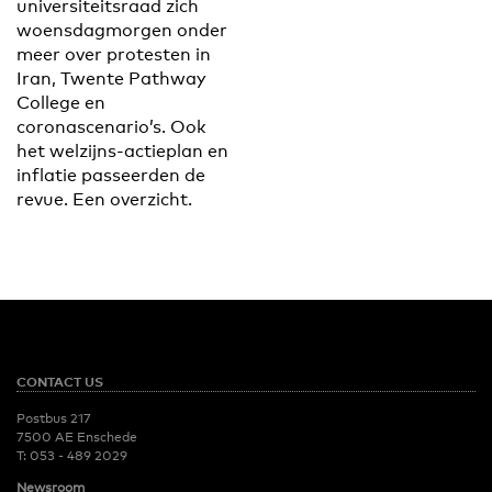
universiteitsraad zich
woensdagmorgen onder
meer over protesten in
Iran, Twente Pathway
College en
coronascenario’s. Ook
het welzijns-actieplan en
inflatie passeerden de
revue. Een overzicht.
CONTACT US
Postbus 217
7500 AE Enschede
T:
053 - 489 2029
Newsroom