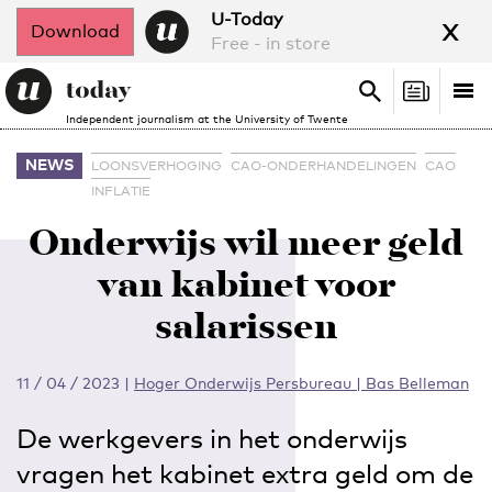
x
U-Today
Download
Free - in store
Search
Tog
Search
Independent journalism at the University of Twente
nav
NEWS
LOONSVERHOGING
CAO-ONDERHANDELINGEN
CAO
INFLATIE
Onderwijs wil meer geld
van kabinet voor
salarissen
11 / 04 / 2023
|
Hoger Onderwijs Persbureau | Bas Belleman
De werkgevers in het onderwijs
vragen het kabinet extra geld om de