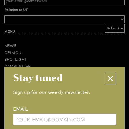
Relation to UT
MENU
NEWS
OPINION
SPOTLIGHT
CAMPUS LIFE
VIDEO
Stay tuned
MAGAZINES
BUSINESS & CAREER
Sign up for our weekly newsletter.
ADVERTISING & SERVICES
ABOUT U-TODAY
EMAIL
CONTACT
ARCHIVE