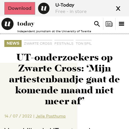
x
U-Today
Download
Free - in store
Search
Tog
Search
Independent journalism at the University of Twente
nav
NEWS
ZWARTE CROSS
FESTIVALS
TON SPIL
UT-onderzoekers op
Zwarte Cross: ‘Mijn
artiestenbandje gaat de
komende maand niet
meer af’
14 / 07 / 2022
|
Jelle Posthuma