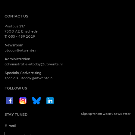
CONTACT US
Postbus 217
7500 AE Enschede
T:
053 - 489 2029
Newsroom
utoday@utwente.nl
Administration
administratie-utoday@utwente.nl
Specials / advertising
specials-utoday@utwente.nl
FOLLOW US
Sign up for our weekly newsletter
STAY TUNED
E-mail