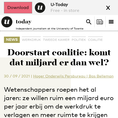
x
U-Today
Download
Free - in store
Search
Tog
Search
Independent journalism at the University of Twente
nav
NEWS
WERKDRUK
TWEEDE KAMER
POLITIEK
COALITIE
Doorstart coalitie: komt
dat miljard er dan wel?
30 / 09 / 2021
|
Hoger Onderwijs Persbureau | Bas Belleman
Wetenschappers roepen het al
jaren: ze willen ruim een miljard euro
per jaar erbij om de werkdruk te
verlagen en meer ruimte te krijgen