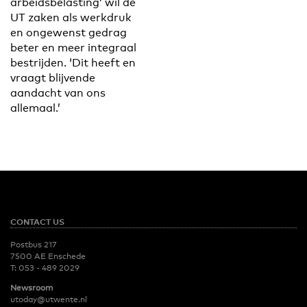
arbeidsbelasting’ wil de
UT zaken als werkdruk
en ongewenst gedrag
beter en meer integraal
bestrijden. ‘Dit heeft en
vraagt blijvende
aandacht van ons
allemaal.’
CONTACT US
Postbus 217
7500 AE Enschede
T:
053 - 489 2029
Newsroom
utoday@utwente.nl