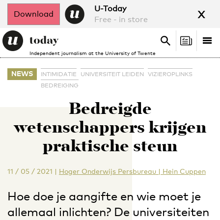
x
U-Today
Download
Free - in store
Search
Tog
Search
Independent journalism at the University of Twente
nav
NEWS
INTIMIDATIE
UNIVERSITEIT LEIDEN
VIZIEROPLINKS
BEDREIGING
Bedreigde
wetenschappers krijgen
praktische steun
11 / 05 / 2021
|
Hoger Onderwijs Persbureau | Hein Cuppen
Hoe doe je aangifte en wie moet je
allemaal inlichten? De universiteiten