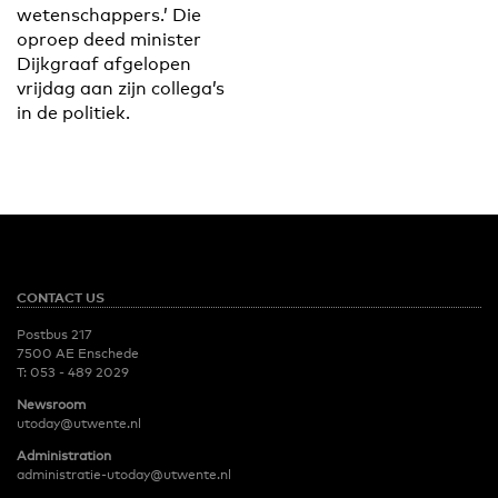
wetenschappers.’ Die
oproep deed minister
Dijkgraaf afgelopen
vrijdag aan zijn collega’s
in de politiek.
CONTACT US
Postbus 217
7500 AE Enschede
T:
053 - 489 2029
Newsroom
utoday@utwente.nl
Administration
administratie-utoday@utwente.nl