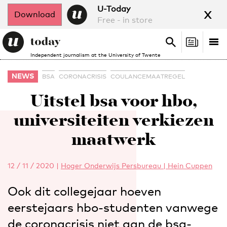
x
U-Today
Download
Free - in store
Search
Tog
Search
Independent journalism at the University of Twente
nav
NEWS
BSA
CORONACRISIS
COULANCEMAATREGEL
Uitstel bsa voor hbo,
universiteiten verkiezen
maatwerk
12 / 11 / 2020
|
Hoger Onderwijs Persbureau | Hein Cuppen
Ook dit collegejaar hoeven
eerstejaars hbo-studenten vanwege
de coronacrisis niet aan de bsa-