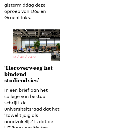
gistermiddag deze
oproep van D66 en
GroenLinks.
EN
NL
13 / 05 / 2026
‘Heroverweeg het
bindend
studieadvies’
In een brief aan het
college van bestuur
schrijft de
universiteitsraad dat het
‘zowel tijdig als
noodzakelijk’ is dat de
UT ‘haar positie ten