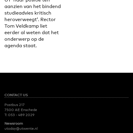
aanzien van het bindend
studieadvies kritisch
heroverweegt’. Rector
Tom Veldkamp liet
eerder al weten dat het
onderwerp op de
agenda staat.
CONTACT US
Postbus 217
7500 AE Enschede
T:
053 - 489 2029
Newsroom
utoday@utwente.nl