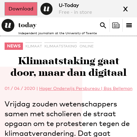
x
U-Today
Download
Free - in store
Search
Tog
Search
Independent journalism at the University of Twente
nav
NEWS
KLIMAAT
KLIMAATSTAKING
ONLINE
Klimaatstaking gaat
door, maar dan digitaal
01 / 04 / 2020
|
Hoger Onderwijs Persbureau | Bas Belleman
Vrijdag zouden wetenschappers
samen met scholieren de straat
opgaan om te protesteren tegen de
klimaatverandering. Dat gaat