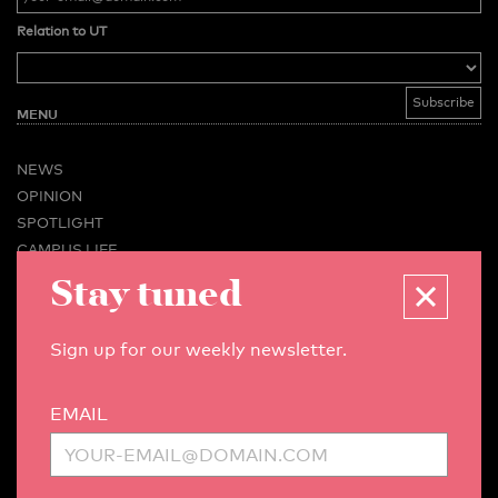
Relation to UT
MENU
NEWS
OPINION
SPOTLIGHT
CAMPUS LIFE
VIDEO
Stay tuned
MAGAZINES
BUSINESS & CAREER
Sign up for our weekly newsletter.
ADVERTISING & SERVICES
ABOUT U-TODAY
EMAIL
CONTACT
ARCHIVE