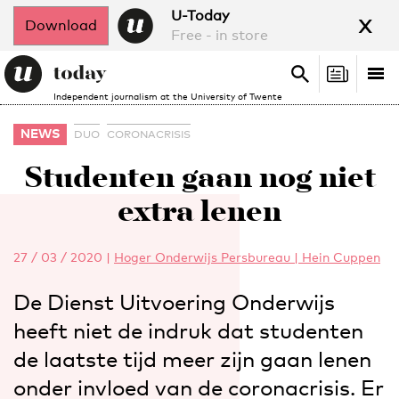
x
U-Today
Download
Free - in store
Search
Tog
Search
Independent journalism at the University of Twente
nav
NEWS
DUO
CORONACRISIS
Studenten gaan nog niet
extra lenen
27 / 03 / 2020
|
Hoger Onderwijs Persbureau | Hein Cuppen
De Dienst Uitvoering Onderwijs
heeft niet de indruk dat studenten
de laatste tijd meer zijn gaan lenen
onder invloed van de coronacrisis. Er