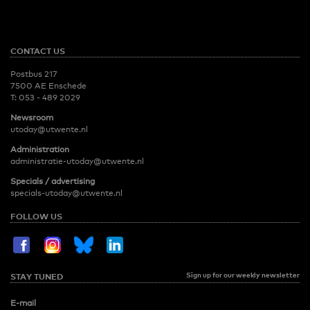
CONTACT US
Postbus 217
7500 AE Enschede
T:
053 - 489 2029
Newsroom
utoday@utwente.nl
Administration
administratie-utoday@utwente.nl
Specials / advertising
specials-utoday@utwente.nl
FOLLOW US
Sign up for our weekly newsletter
STAY TUNED
E-mail