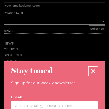
Relation to UT
MENU
NEWS
OPINION
SPOTLIGHT
CAMPUS LIFE
VIDEO
Stay tuned
MAGAZINES
BUSINESS & CAREER
Sign up for our weekly newsletter.
ADVERTISING & SERVICES
ABOUT U-TODAY
EMAIL
CONTACT
ARCHIVE