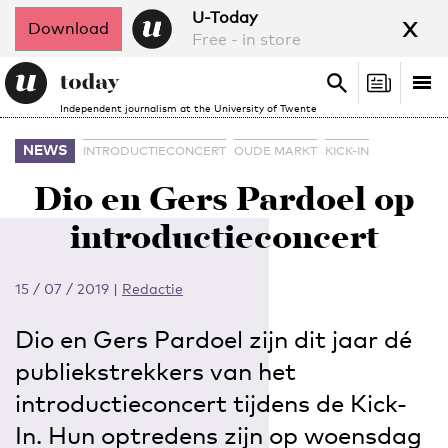
x
U-Today
Download
Free - in store
Search
Tog
Search
Independent journalism at the University of Twente
nav
NEWS
INTRODUCTIECONCERT
OUDE MARKT
KICK-IN
Dio en Gers Pardoel op
introductieconcert
15 / 07 / 2019
|
Redactie
Dio en Gers Pardoel zijn dit jaar dé
publiekstrekkers van het
introductieconcert tijdens de Kick-
In. Hun optredens zijn op woensdag