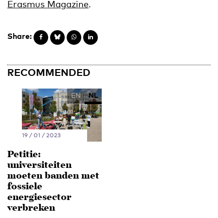
Erasmus Magazine
.
Share:
RECOMMENDED
EN
NL
19 / 01 / 2023
Petitie:
universiteiten
moeten banden met
fossiele
energiesector
verbreken