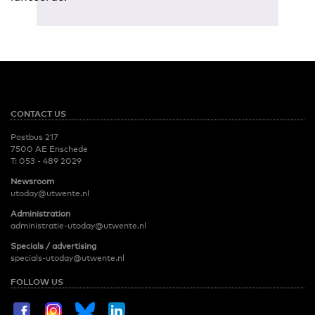
CONTACT US
Postbus 217
7500 AE Enschede
T:
053 - 489 2029
Newsroom
utoday@utwente.nl
Administration
administratie-utoday@utwente.nl
Specials / advertising
specials-utoday@utwente.nl
FOLLOW US