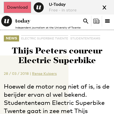
x
U-Today
Download
Free - in store
Search
Tog
Search
Independent journalism at the University of Twente
nav
NEWS
ELECTRIC SUPERBIKE TWENTE
STUDENTENTEAMS
Thijs Peeters coureur
Electric Superbike
28 / 03 / 2018
|
Rense Kuipers
Hoewel de motor nog niet af is, is de
berijder ervan al wel bekend.
Studententeam Electric Superbike
Twente gaat in zee met Thijs