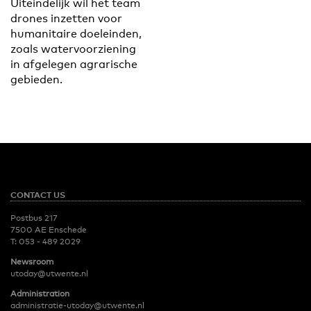
Uiteindelijk wil het team
drones inzetten voor
humanitaire doeleinden,
zoals watervoorziening
in afgelegen agrarische
gebieden.
CONTACT US
Postbus 217
7500 AE Enschede
T:
053 - 489 2029
Newsroom
utoday@utwente.nl
Administration
administratie-utoday@utwente.nl