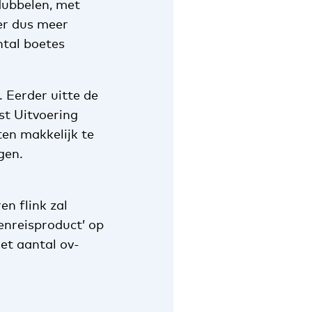
rdubbelen, met
er dus meer
tal boetes
. Eerder uitte de
t Uitvoering
ten makkelijk te
gen.
en flink zal
enreisproduct’ op
et aantal ov-