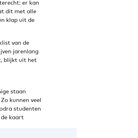
terecht: er kan
t dit met alle
n klap uit de
list van de
ijven jarenlang
 blijkt uit het
ige staan
 Zo kunnen veel
 Zodra studenten
 de kaart