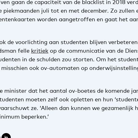
ven gaan de capaciteit van de blacklist in 2018 ve
de piekmaanden juli tot en met december. Zo zullen 
entenkaarten worden aangetroffen en gaat het aan
ok de voorlichting aan studenten blijven verbeteren
dsman felle
kritiek
op de communicatie van de Diens
tudenten in de schulden zou storten. Om het studen
misschien ook ov-automaten op onderwijsinstellin
e minister dat het aantal ov-boetes de komende jar
udenten moeten zelf ook opletten en hun ‘student
 waarschuwt ze. ‘Alleen dan kunnen we gezamenlijk h
inimum beperken.’