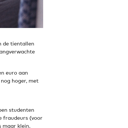
 de tientallen
 langverwachte
en euro aan
g nog hoger, met
open studenten
e fraudeurs (voor
 maar klein.