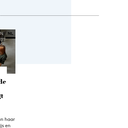
EN
NL
 de
gt
an haar
js en