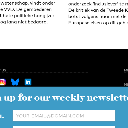
 wetenschap, vindt onder
onderzoek ‘inclusiever’ te
de VVD. De gemoederen
De kritiek van de Tweede 
t hete politieke hangijzer
botst volgens haar met de
nog lang niet bedaard.
Europese eisen op dit gebi
 US
M
N
O
 up for our weekly newslett
Sign up for our weekly newsletter
NED
S
C
V
to UT
IL