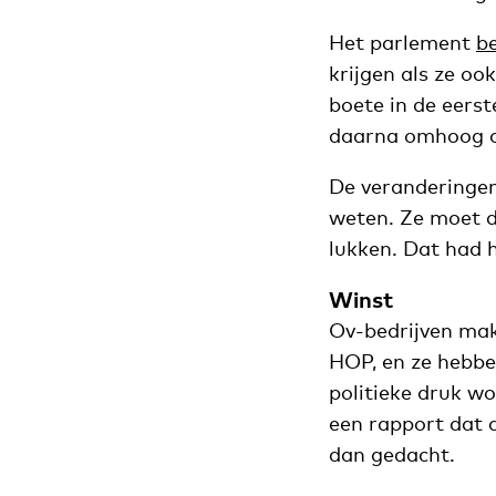
Het parlement
b
krijgen als ze o
boete in de eers
daarna omhoog om
De veranderingen
weten. Ze moet d
lukken. Dat had 
Winst
Ov-bedrijven mak
HOP, en ze hebbe
politieke druk w
een rapport dat d
dan gedacht.