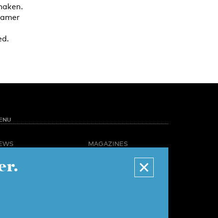
 maken.
Kamer
ed.
ENU
EWS
MAGAZINES
PINION
BUSINESS & CAREER
er.
POTLIGHT
ADVERTISING &
AMPUS LIFE
SERVICES
IDEO
ABOUT U-TODAY
CONTACT
ARCHIVE