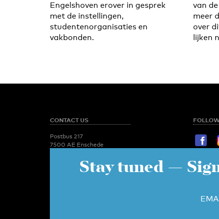
Engelshoven erover in gesprek
van de
met de instellingen,
meer 
studentenorganisaties en
over di
vakbonden.
lijken 
CONTACT US
FOLLOW
Postbus 217
7500 AE Enschede
T:
053 - 489 2029
Stay tuned
— Sign
STAY TU
Newsroom
utoday@utwente.nl
E-mail
Administration
Relation 
EMA
administratie-
utoday@utwente.nl