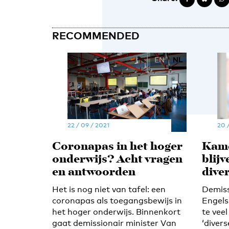
RECOMMENDED
EN
NL
22 / 09 / 2021
20 
Coronapas in het hoger
Kame
onderwijs? Acht vragen
blijv
en antwoorden
dive
Het is nog niet van tafel: een
Demiss
coronapas als toegangsbewijs in
Engels
het hoger onderwijs. Binnenkort
te veel
gaat demissionair minister Van
‘divers