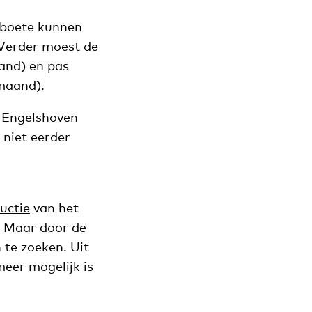
 boete kunnen
 Verder moest de
and) en pas
maand).
n Engelshoven
niet eerder
uctie
van het
. Maar door de
 te zoeken. Uit
meer mogelijk is