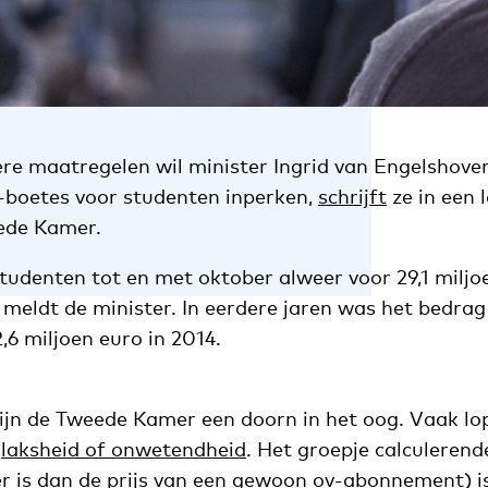
re maatregelen wil minister Ingrid van Engelshoven
-boetes voor studenten inperken,
schrijft
ze in een
ede Kamer.
studenten tot en met oktober alweer voor 29,1 miljo
 meldt de minister. In eerdere jaren was het bedra
,6 miljoen euro in 2014.
ijn de Tweede Kamer een doorn in het oog. Vaak l
r
laksheid of onwetendheid
. Het groepje calculerend
er is dan de prijs van een gewoon ov-abonnement) is