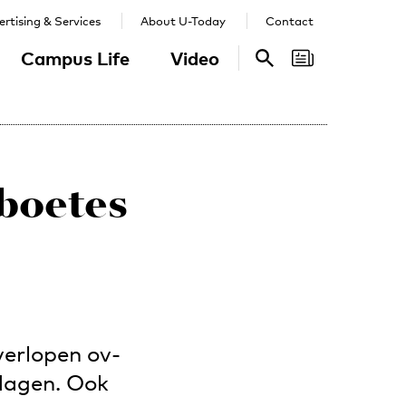
rtising & Services
About U-Today
Contact
Campus Life
Video
Search
Search
-boetes
verlopen ov-
 dagen. Ook