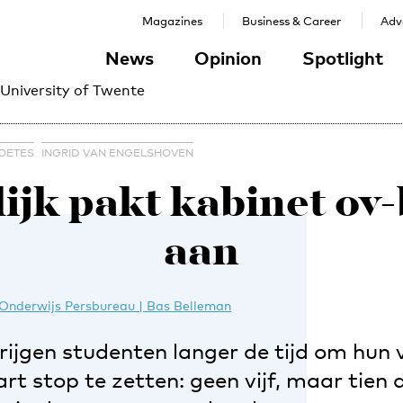
Magazines
Business & Career
Adve
News
Opinion
Spotlight
 University of Twente
OETES
INGRID VAN ENGELSHOVEN
ijk pakt kabinet ov
aan
Onderwijs Persbureau | Bas Belleman
rijgen studenten langer de tijd om hun 
t stop te zetten: geen vijf, maar tien