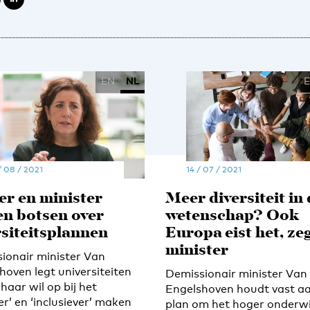
EN
NL
/ 08 / 2021
14 / 07 / 2021
r en minister
Meer diversiteit in
en botsen over
wetenschap? Ook
rsiteitsplannen
Europa eist het, ze
minister
ionair minister Van
hoven legt universiteiten
Demissionair minister Van
 haar wil op bij het
Engelshoven houdt vast a
er’ en ‘inclusiever’ maken
plan om het hoger onderwi