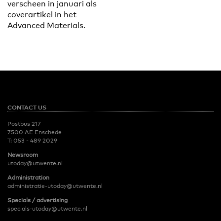
verscheen in januari als
coverartikel in het
Advanced Materials.
CONTACT US
Postbus 217
7500 AE Enschede
T:
053 - 489 2029
Newsroom
utoday@utwente.nl
Administration
administratie-utoday@utwente.nl
Specials / advertising
specials-utoday@utwente.nl