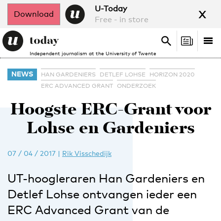
x
U-Today
Download
Free - in store
Search
Tog
Search
Independent journalism at the University of Twente
nav
NEWS
HAN GARDENIERS
DETLEF LOHSE
HORIZON 2020
ERC ADVANCED GRANT
ONDERZOEK
Hoogste ERC-Grant voor
Lohse en Gardeniers
07 / 04 / 2017
|
Rik Visschedijk
UT-hoogleraren Han Gardeniers en
Detlef Lohse ontvangen ieder een
ERC Advanced Grant van de