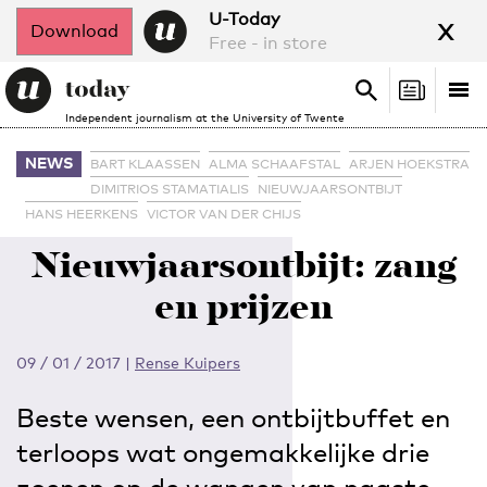
x
U-Today
Download
Free - in store
Search
Tog
Search
Independent journalism at the University of Twente
nav
NEWS
BART KLAASSEN
ALMA SCHAAFSTAL
ARJEN HOEKSTRA
DIMITRIOS STAMATIALIS
NIEUWJAARSONTBIJT
HANS HEERKENS
VICTOR VAN DER CHIJS
Nieuwjaarsontbijt: zang
en prijzen
09 / 01 / 2017
|
Rense Kuipers
Beste wensen, een ontbijtbuffet en
terloops wat ongemakkelijke drie