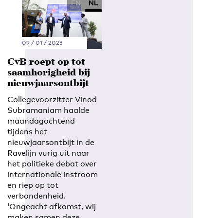
EN
NL
09 / 01 / 2023
CvB roept op tot
saamhorigheid bij
nieuwjaarsontbijt
Collegevoorzitter Vinod
Subramaniam haalde
maandagochtend
tijdens het
nieuwjaarsontbijt in de
Ravelijn vurig uit naar
het politieke debat over
internationale instroom
en riep op tot
verbondenheid.
‘Ongeacht afkomst, wij
maken samen deze