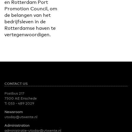
en Rotterdam Port
Promotion Council, om
de belangen van het
bedrijfsleven in de
Rotterdamse haven te
vertegenwoordigen.
CONTACT US
Postbus 217
7500 AE Enschede
T:
053 - 489 2029
Newsroom
utoday@utwente.nl
Administration
administratie-utoday@utwente.nl