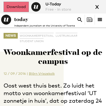
x
U-Today
Download
Free - in store
Search
Tog
Search
Independent journalism at the University of Twente
nav
NEWS
WOONKAMERFESTIVAL
LUSTRUMJAAR
STUDENT UNION
Woonkamerfestival op de
campus
12 / 09 / 2016
|
Björn Vriezekolk
Oost west thuis best. Zo luidt het
motto van woonkamerfestival ‘UT
zonnetje in huis’, dat op zaterdag 24