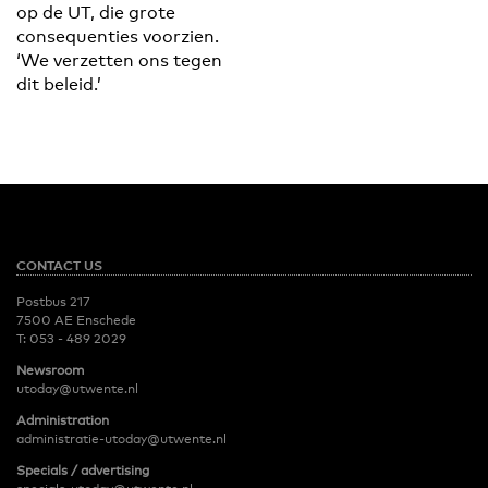
op de UT, die grote
consequenties voorzien.
‘We verzetten ons tegen
dit beleid.’
CONTACT US
Postbus 217
7500 AE Enschede
T:
053 - 489 2029
Newsroom
utoday@utwente.nl
Administration
administratie-utoday@utwente.nl
Specials / advertising