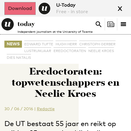
x
U-Today
Download
Free - in store
Search
Tog
Search
Independent journalism at the University of Twente
nav
NEWS
EDWARD TUFTE
HUGH HERR
CHRISTOPH GERBER
LUSTRUMJAAR
EREDOCTORATEN
NEELIE KROES
DIES NATALIS
Eredoctoraten:
topwetenschappers en
Neelie Kroes
30 / 06 / 2016
|
Redactie
De UT bestaat 55 jaar en reikt op