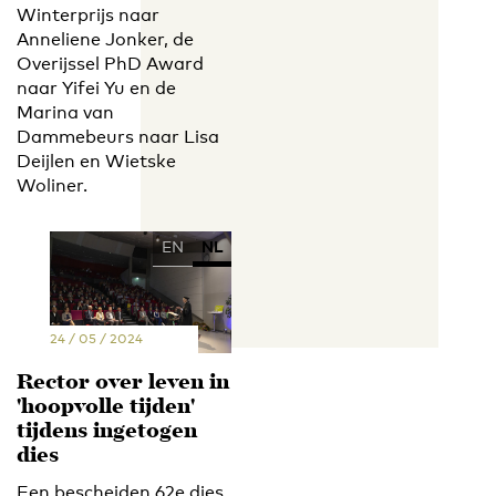
Winterprijs naar
Anneliene Jonker, de
Overijssel PhD Award
naar Yifei Yu en de
Marina van
Dammebeurs naar Lisa
Deijlen en Wietske
Woliner.
EN
NL
24 / 05 / 2024
Rector over leven in
'hoopvolle tijden'
tijdens ingetogen
dies
Een bescheiden 62e dies