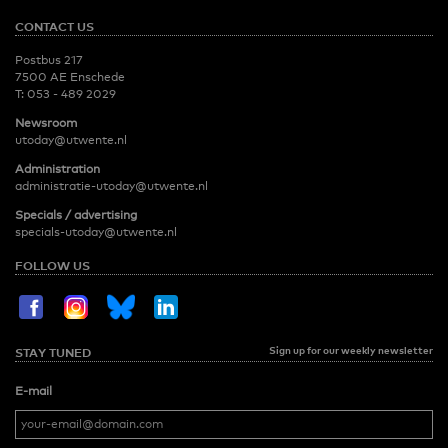
CONTACT US
Postbus 217
7500 AE Enschede
T:
053 - 489 2029
Newsroom
utoday@utwente.nl
Administration
administratie-utoday@utwente.nl
Specials / advertising
specials-utoday@utwente.nl
FOLLOW US
Sign up for our weekly newsletter
STAY TUNED
E-mail