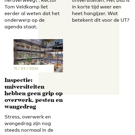
heroverweegt’. Rector
universiteiten. Het bsa is
Tom Veldkamp liet
in korte tijd weer een
eerder al weten dat het
heet hangijzer. Wat
onderwerp op de
betekent dit voor de UT?
agenda staat.
EN
NL
15 / 05 / 2024
Inspectie:
universiteiten
hebben geen grip op
overwerk, pesten en
wangedrag
Stress, overwerk en
wangedrag zijn nog
steeds normaal in de