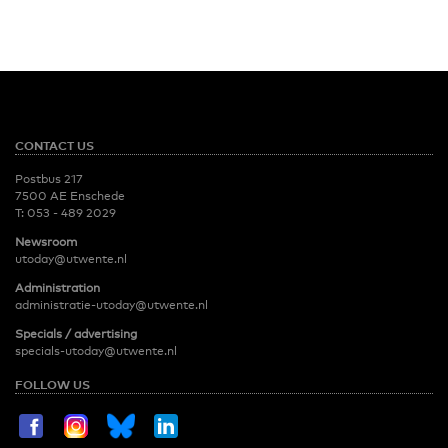
CONTACT US
Postbus 217
7500 AE Enschede
T:
053 - 489 2029
Newsroom
utoday@utwente.nl
Administration
administratie-utoday@utwente.nl
Specials / advertising
specials-utoday@utwente.nl
FOLLOW US