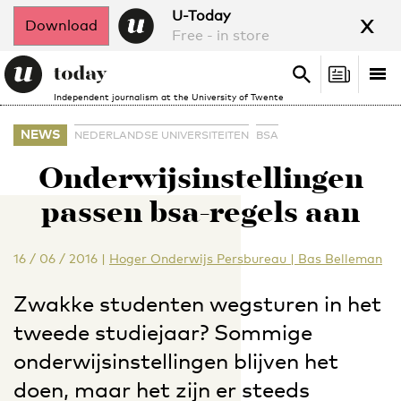
x
U-Today
Download
Free - in store
Search
Tog
Search
Independent journalism at the University of Twente
nav
NEWS
NEDERLANDSE UNIVERSITEITEN
BSA
Onderwijsinstellingen
passen bsa-regels aan
16 / 06 / 2016
|
Hoger Onderwijs Persbureau | Bas Belleman
Zwakke studenten wegsturen in het
tweede studiejaar? Sommige
onderwijsinstellingen blijven het
doen, maar het zijn er steeds