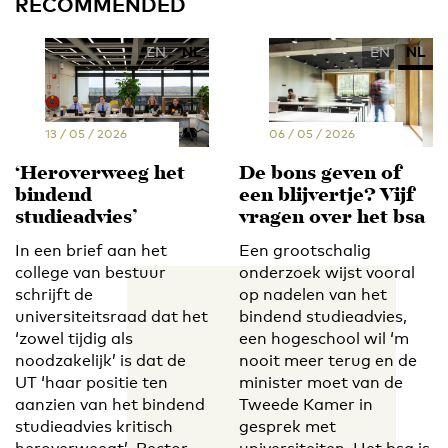
RECOMMENDED
EN
NL
EN
NL
13 / 05 / 2026
06 / 05 / 2026
‘Heroverweeg het
De bons geven of
bindend
een blijvertje? Vijf
studieadvies’
vragen over het bsa
In een brief aan het
Een grootschalig
college van bestuur
onderzoek wijst vooral
schrijft de
op nadelen van het
universiteitsraad dat het
bindend studieadvies,
‘zowel tijdig als
een hogeschool wil ‘m
noodzakelijk’ is dat de
nooit meer terug en de
UT ‘haar positie ten
minister moet van de
aanzien van het bindend
Tweede Kamer in
studieadvies kritisch
gesprek met