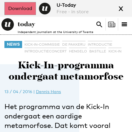
x
U-Today
Download
Free - in store
Search
Tog
Search
Independent journalism at the University of Twente
nav
NEWS
KICK-IN-COMMISSIE
DE PAKKERIJ
INTRODUCTIE
INTRODUCTIECONCERT
HENGELO
BASTILLE
KICK-IN
Kick-In-programma
ondergaat metamorfose
13 / 04 / 2016
|
Dennis Hans
Het programma van de Kick-In
ondergaat een aardige
metamorfose. Dat komt vooral