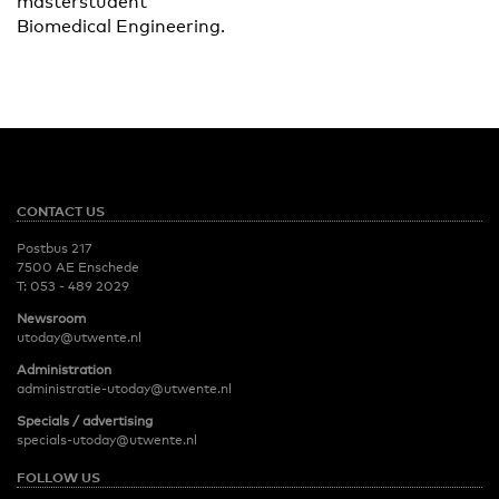
masterstudent
Biomedical Engineering.
CONTACT US
Postbus 217
7500 AE Enschede
T:
053 - 489 2029
Newsroom
utoday@utwente.nl
Administration
administratie-utoday@utwente.nl
Specials / advertising
specials-utoday@utwente.nl
FOLLOW US