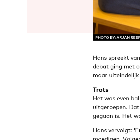
PHOTO BY: ARJAN REE
Hans spreekt van e
debat ging met o
maar uiteindelijk 
Trots
Het was even bal
uitgeroepen. Dat 
gegaan is. Het w
Hans vervolgt: ‘
moedigen. Volgens