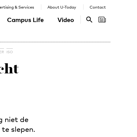
rtising & Services
About U-Today
Contact
Campus Life
Video
Search
Search
ER
ISO
cht
 niet de
 te slepen.