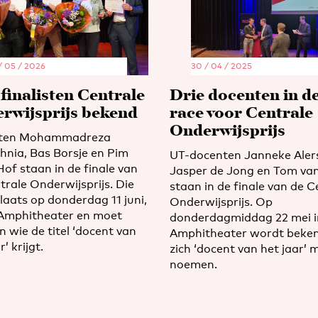
/ 05 / 2026
30 / 04 / 2025
 finalisten Centrale
Drie docenten in d
rwijsprijs bekend
race voor Centrale
Onderwijsprijs
ten Mohammadreza
hnia, Bas Borsje en Pim
UT-docenten Janneke Aler
Hof staan in de finale van
Jasper de Jong en Tom van
trale Onderwijsprijs. Die
staan in de finale van de C
plaats op donderdag 11 juni,
Onderwijsprijs. Op
 Amphitheater en moet
donderdagmiddag 22 mei i
n wie de titel ‘docent van
Amphitheater wordt beke
r’ krijgt.
zich ‘docent van het jaar’ 
noemen.