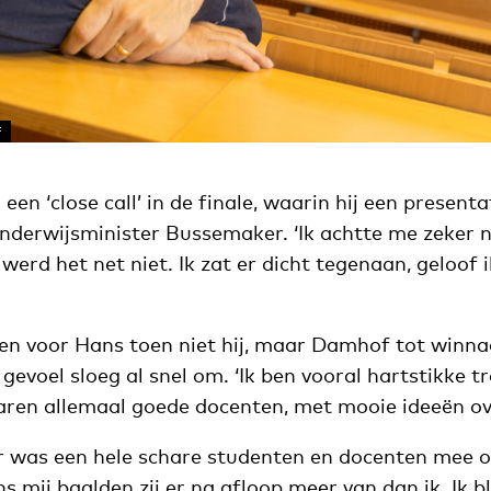
F
en ‘close call’ in de finale, waarin hij een presentat
nderwijsminister Bussemaker. ‘Ik achtte me zeker n
werd het net niet. Ik zat er dicht tegenaan, geloof ik
en voor Hans toen niet hij, maar Damhof tot winn
gevoel sloeg al snel om. ‘Ik ben vooral hartstikke t
aren allemaal goede docenten, met mooie ideeën ove
Er was een hele schare studenten en docenten mee 
 mij baalden zij er na afloop meer van dan ik. Ik bli