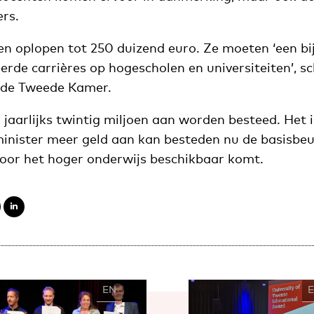
rs.
n oplopen tot 250 duizend euro. Ze moeten ‘een bij
rde carrières op hogescholen en universiteiten’, s
de Tweede Kamer.
er jaarlijks twintig miljoen aan worden besteed. Het 
inister meer geld aan kan besteden nu de basisbeu
voor het hoger onderwijs beschikbaar komt.
EN
NL