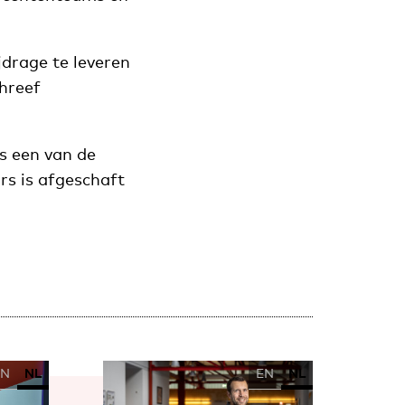
drage te leveren
chreef
is een van de
rs is afgeschaft
EN
NL
EN
NL