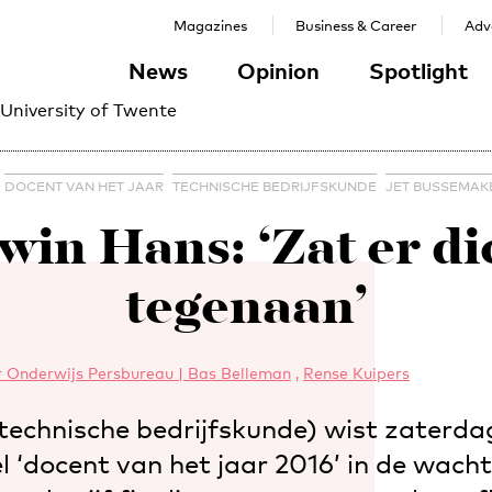
Magazines
Business & Career
Adve
News
Opinion
Spotlight
 University of Twente
DOCENT VAN HET JAAR
TECHNISCHE BEDRIJFSKUNDE
JET BUSSEMAK
win Hans: ‘Zat er di
tegenaan’
 Onderwijs Persbureau | Bas Belleman
,
Rense Kuipers
technische bedrijfskunde) wist zaterdag
tel ‘docent van het jaar 2016’ in de wacht