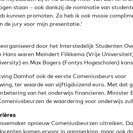
mogen staan – ook dankzij de nominatie van studente
heb kunnen promoten. Zo heb ik ook mooie complim
n de jury voor mijn presentatie.’
georganiseerd door het Interstedelijk Studenten Ove
Hans waren Meindert Flikkema (Vrije Universiteit
niversity) en Max Bogers (Fontys Hogescholen) kan
ntving Damhof ook de eerste Comeniusbeurs voor
wing, ter waarde van vijftigduizend euro. Met dat 
verbetering van het onderwijs financieren. Ministe
Comeniusbeurzen de waardering voor onderwijs zul
rières
ussemaker opnieuw Comeniusbeurzen uitreiken. Dan 
n docenten komen ervoor in aanmerking, maar ook 