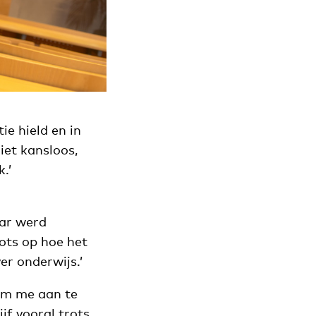
ie hield en in
iet kansloos,
.’
aar werd
rots op hoe het
r onderwijs.’
om me aan te
jf vooral trots