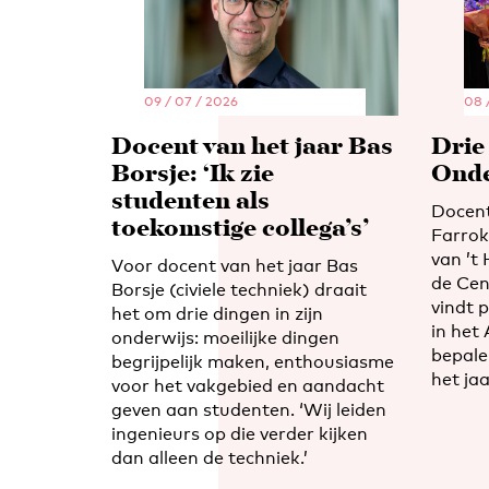
09 / 07 / 2026
08 
Docent van het jaar Bas
Drie
Borsje: ‘Ik zie
Onde
studenten als
Docen
toekomstige collega’s’
Farrok
van ’t 
Voor docent van het jaar Bas
de Cen
Borsje (civiele techniek) draait
vindt 
het om drie dingen in zijn
in het
onderwijs: moeilijke dingen
bepale
begrijpelijk maken, enthousiasme
het jaa
voor het vakgebied en aandacht
geven aan studenten. ‘Wij leiden
ingenieurs op die verder kijken
dan alleen de techniek.’