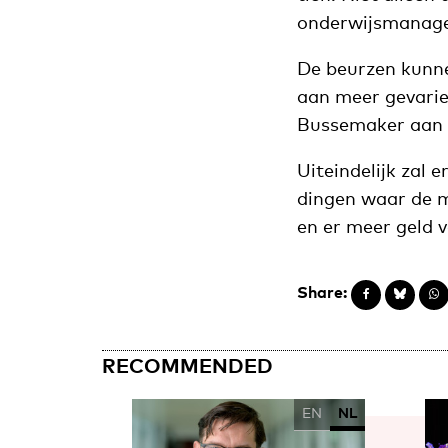
onderwijsmanage
De beurzen kunne
aan meer gevariee
Bussemaker aan 
Uiteindelijk zal 
dingen waar de m
en er meer geld 
Share:
RECOMMENDED
EN
NL