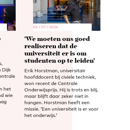
02 / 07 / 2024
e
'We moeten ons goed
realiseren dat de
universiteit er is om
studenten op te leiden'
s,
 Dijk
Erik Horstman, universitair
entrale
hoofddocent bij civiele techniek,
won recent de Centrale
n het
Onderwijsprijs. Hij is trots en blij,
nd wie
maar blijft daar zeker niet in
mag
hangen. Horstman heeft een
missie. ‘Een universiteit is er voor
het onderwijs.’