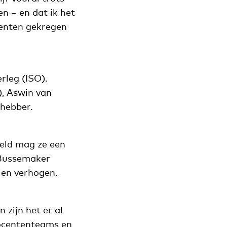
n – en dat ik het
enten gekregen
rleg (ISO).
), Aswin van
shebber.
geld mag ze een
r Bussemaker
len verhogen.
zijn het er al
docententeams en