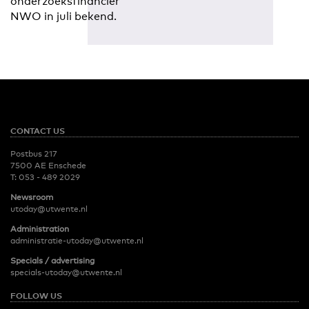
onderzoeksfinancier
NWO in juli bekend.
CONTACT US
Postbus 217
7500 AE Enschede
T:
053 - 489 2029
Newsroom
utoday@utwente.nl
Administration
administratie-utoday@utwente.nl
Specials / advertising
specials-utoday@utwente.nl
FOLLOW US