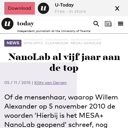
x
U-Today
Download
Free - in store
Search
Tog
Search
Independent journalism at the University of Twente
nav
NEWS
SPIN-OFFS
CLEANROOM
MESA+ NANOLAB
NanoLab al vijf jaar aan
de top
05 / 11 / 2015
|
Kitty van Gerven
Of de mensenhaar, waarop Willem
Alexander op 5 november 2010 de
woorden ‘Hierbij is het MESA+
NanoLab geopend’ schreef, nog