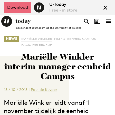
x
U-Today
Download
Free - in store
Search
Tog
Search
Independent journalism at the University of Twente
nav
NEWS
MARIËLLE WINKLER
PIM FIJ
EENHEID CAMPUS
FACILITAIR BEDRIJF
Mariëlle Winkler
interim-manager eenheid
Campus
16 / 10 / 2015
|
Paul de Kuyper
Mariëlle Winkler leidt vanaf 1
november tijdelijk de eenheid