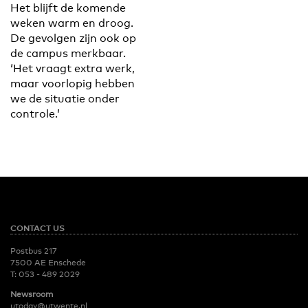
Het blijft de komende
weken warm en droog.
De gevolgen zijn ook op
de campus merkbaar.
‘Het vraagt extra werk,
maar voorlopig hebben
we de situatie onder
controle.’
CONTACT US
Postbus 217
7500 AE Enschede
T:
053 - 489 2029
Newsroom
utoday@utwente.nl