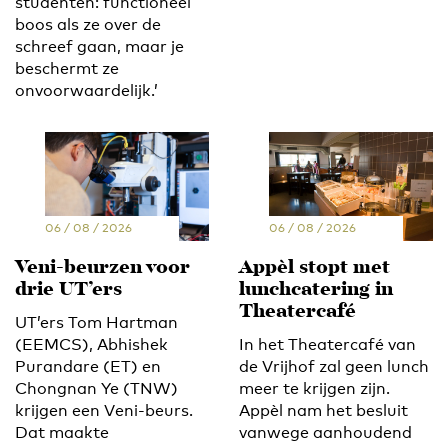
studenten: functioneel
boos als ze over de
schreef gaan, maar je
beschermt ze
onvoorwaardelijk.’
06 / 08 / 2026
06 / 08 / 2026
Veni-beurzen voor
Appèl stopt met
drie UT’ers
lunchcatering in
Theatercafé
UT’ers Tom Hartman
(EEMCS), Abhishek
In het Theatercafé van
Purandare (ET) en
de Vrijhof zal geen lunch
Chongnan Ye (TNW)
meer te krijgen zijn.
krijgen een Veni-beurs.
Appèl nam het besluit
Dat maakte
vanwege aanhoudend