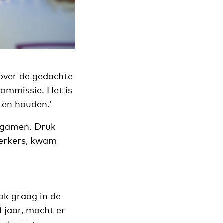
 over de gedachte
commissie. Het is
ten houden.’
e gamen. Druk
werkers, kwam
ook graag in de
 jaar, mocht er