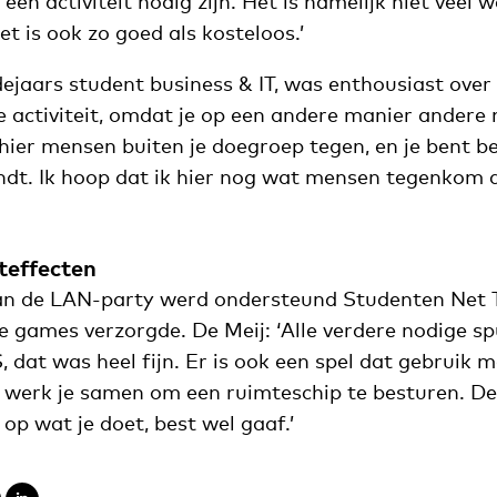
 een activiteit nodig zijn. Het is namelijk niet veel 
et is ook zo goed als kosteloos.’
ldejaars student business & IT, was enthousiast over
e activiteit, omdat je op een andere manier andere
hier mensen buiten je doegroep tegen, en je bent be
vindt. Ik hoop dat ik hier nog wat mensen tegenkom 
teffecten
an de LAN-party werd ondersteund Studenten Net 
de games verzorgde. De Meij: ‘Alle verdere nodige s
S, dat was heel fijn. Er is ook een spel dat gebruik 
werk je samen om een ruimteschip te besturen. De
p wat je doet, best wel gaaf.’