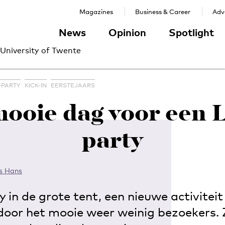
Magazines
Business & Career
Adve
News
Opinion
Spotlight
 University of Twente
-PARTY
KICK-IN
EERSTEJAARS
mooie dag voor een 
party
s Hans
in de grote tent, een nieuwe activiteit
k door het mooie weer weinig bezoekers