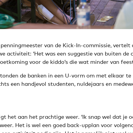
e penningmeester van de Kick-In-commissie, vertelt
e activiteit: ‘Het was een suggestie van buiten de 
etkoming voor de kiddo’s die wat minder van fees
 stonden de banken in een U-vorm om met elkaar t
echts een handjevol studenten, nuldejaars en mede
igt het aan het prachtige weer. ‘Ik snap wel dat je 
 weer. Het is wel een goed back-upplan voor volgend