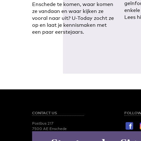
geïnfo
Enschede te komen, waar komen
enkele
ze vandaan en waar kijken ze
Lees hi
vooral naar uit? U-Today zocht ze
op en laat je kennismaken met
een paar eerstejaars.
CONTACT US
FOLLOW
Postbus 217
7500 AE Enschede
T:
053 - 489 2029
STAY TU