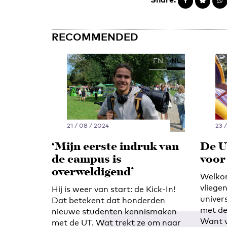
RECOMMENDED
EN
NL
21 / 08 / 2024
23 
‘Mijn eerste indruk van
De U
de campus is
voor 
overweldigend’
Welkom
vliege
Hij is weer van start: de Kick-In!
univer
Dat betekent dat honderden
met de
nieuwe studenten kennismaken
Want v
met de UT. Wat trekt ze om naar