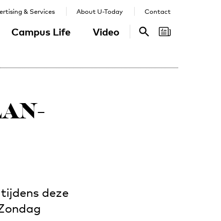
rtising & Services
About U-Today
Contact
Campus Life
Video
Search
Search
LAN-
 tijdens deze
. Zondag