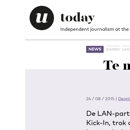
Independent journalism at the
NEWS
GAMEN
LAN
Te 
24 / 08 / 2015
|
Denni
De LAN-party 
Kick-In, tro