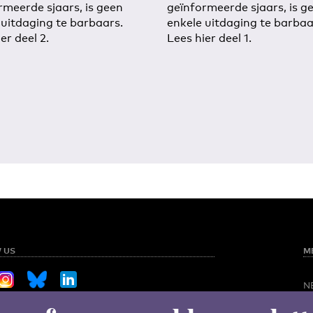
rmeerde sjaars, is geen
geïnformeerde sjaars, is g
 uitdaging te barbaars.
enkele uitdaging te barbaa
er deel 2.
Lees hier deel 1.
 US
M
N
O
Sign up for our weekly newsletter
NED