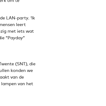
werk om te
 de LAN-party. ‘Ik
 mensen leert
zig met iets wat
die “Payday”
Twente (SNT), die
pullen konden we
maakt van de
 lampen van het