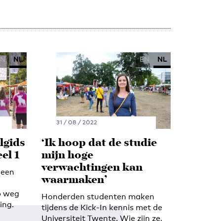
EN
NL
EN
NL
31 / 08 / 2022
lgids
‘Ik hoop dat de studie
el 1
mijn hoge
verwachtingen kan
 een
waarmaken’
op weg
Honderden studenten maken
ing.
tijdens de Kick-In kennis met de
Universiteit Twente. Wie zijn ze,