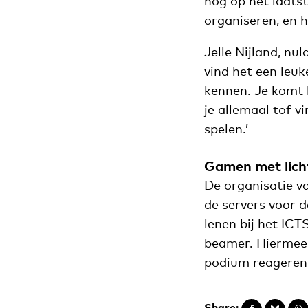
nog op het laatst
organiseren, en h
Jelle Nijland, nu
vind het een leuk
kennen. Je komt 
je allemaal tof 
spelen.’
Gamen met lich
De organisatie v
de servers voor 
lenen bij het ICT
beamer. Hiermee 
podium reageren o
Share: