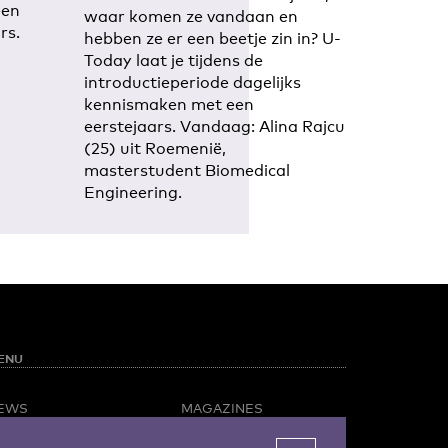
een
waar komen ze vandaan en
rs.
hebben ze er een beetje zin in? U-
Today laat je tijdens de
introductieperiode dagelijks
kennismaken met een
eerstejaars. Vandaag: Alina Rajcu
(25) uit Roemenië,
masterstudent Biomedical
Engineering.
ENU
EWS
MAGAZINES
PINION
BUSINESS & CAREER