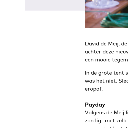
David de Meij, d
achter deze nieuw
een mooie tegemo
In de grote tent
was het niet. Sl
eropaf.
Payday
Volgens de Meij l
zon ligt met zulk