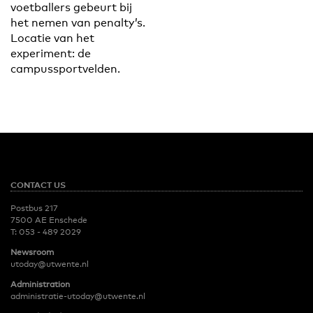
voetballers gebeurt bij
het nemen van penalty’s.
Locatie van het
experiment: de
campussportvelden.
CONTACT US
Postbus 217
7500 AE Enschede
T:
053 - 489 2029
Newsroom
utoday@utwente.nl
Administration
administratie-utoday@utwente.nl