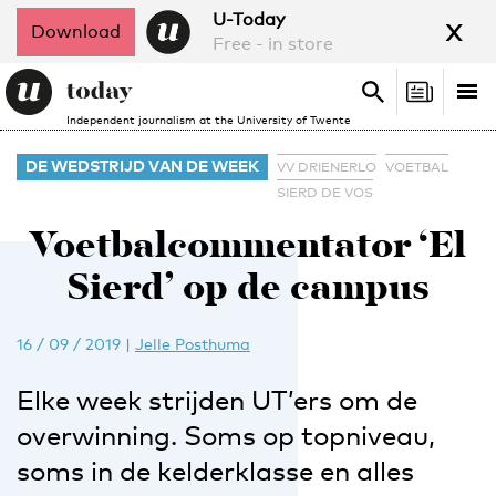
x
U-Today
Download
Free - in store
Search
Tog
Search
Independent journalism at the University of Twente
nav
DE WEDSTRIJD VAN DE WEEK
VV DRIENERLO
VOETBAL
SIERD DE VOS
Voetbalcommentator ‘El
Sierd’ op de campus
16 / 09 / 2019
|
Jelle Posthuma
Elke week strijden UT’ers om de
overwinning. Soms op topniveau,
soms in de kelderklasse en alles