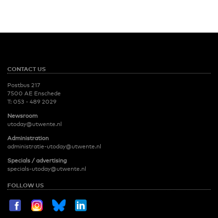
CONTACT US
Postbus 217
7500 AE Enschede
T:
053 - 489 2029
Newsroom
utoday@utwente.nl
Administration
administratie-utoday@utwente.nl
Specials / advertising
specials-utoday@utwente.nl
FOLLOW US