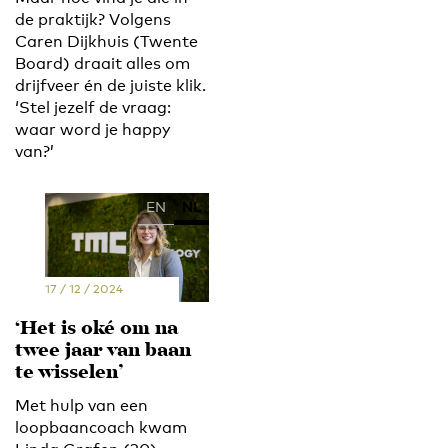
de praktijk? Volgens
Caren Dijkhuis (Twente
Board) draait alles om
drijfveer én de juiste klik.
‘Stel jezelf de vraag:
waar word je happy
van?’
EN
NL
17 / 12 / 2024
‘Het is oké om na
twee jaar van baan
te wisselen’
Met hulp van een
loopbaancoach kwam