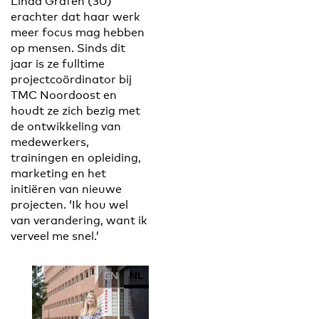
Linda Grafen (30)
erachter dat haar werk
meer focus mag hebben
op mensen. Sinds dit
jaar is ze fulltime
projectcoördinator bij
TMC Noordoost en
houdt ze zich bezig met
de ontwikkeling van
medewerkers,
trainingen en opleiding,
marketing en het
initiëren van nieuwe
projecten. ‘Ik hou wel
van verandering, want ik
verveel me snel.’
EN
NL