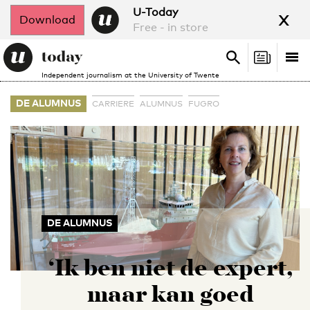
x
U-Today
Download
Free - in store
Search
Tog
Search
Independent journalism at the University of Twente
nav
DE ALUMNUS
CARRIERE
ALUMNUS
FUGRO
DE ALUMNUS
‘Ik ben niet de expert,
maar kan goed