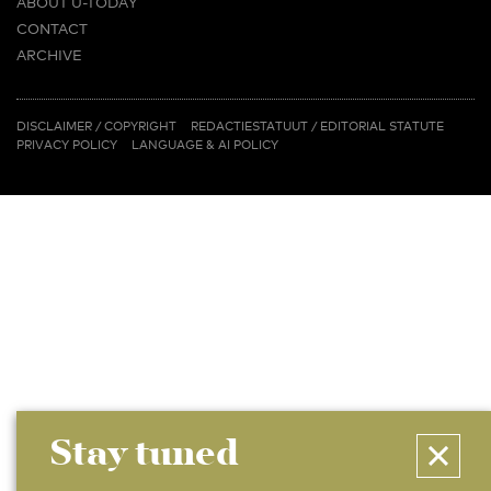
ABOUT U-TODAY
CONTACT
ARCHIVE
MORE
(PDF)
(PDF)
LINKS
DISCLAIMER / COPYRIGHT
REDACTIESTATUUT
/
EDITORIAL STATUTE
PRIVACY POLICY
LANGUAGE & AI POLICY
Stay tuned