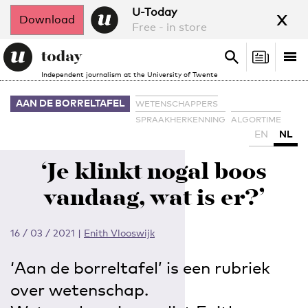
x
U-Today
Download
Free - in store
Search
Tog
Search
Independent journalism at the University of Twente
nav
AAN DE BORRELTAFEL
WETENSCHAPPERS
SPRAAKHERKENNING
ALGORTIME
EN
NL
‘Je klinkt nogal boos
vandaag, wat is er?’
16 / 03 / 2021
|
Enith Vlooswijk
‘Aan de borreltafel’ is een rubriek
over wetenschap.