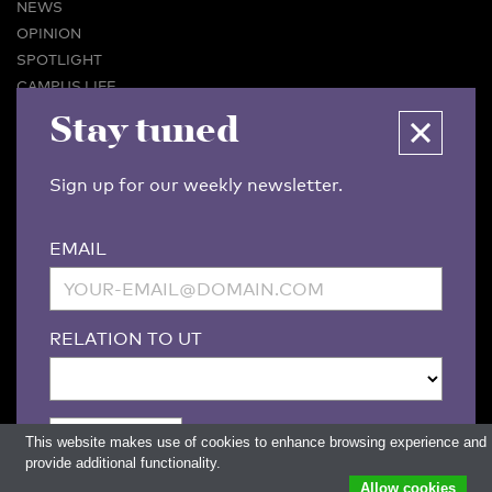
NEWS
OPINION
SPOTLIGHT
CAMPUS LIFE
VIDEO
Stay tuned
MAGAZINES
BUSINESS & CAREER
Sign up for our weekly newsletter.
ADVERTISING & SERVICES
ABOUT U-TODAY
EMAIL
CONTACT
ARCHIVE
MORE
RELATION TO UT
(PDF)
(PDF)
LINKS
DISCLAIMER / COPYRIGHT
REDACTIESTATUUT
/
EDITORIAL STATUTE
PRIVACY POLICY
LANGUAGE & AI POLICY
This website makes use of cookies to enhance browsing experience and
provide additional functionality.
Allow cookies