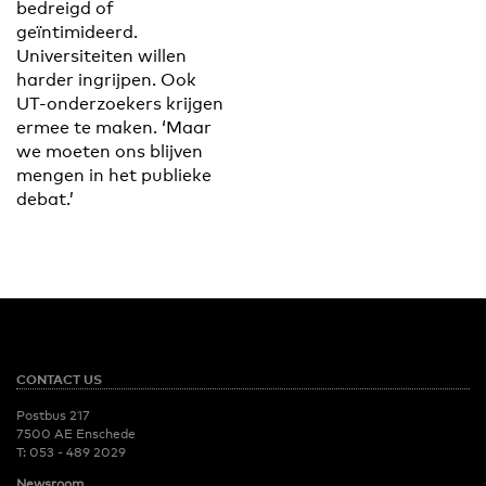
bedreigd of
geïntimideerd.
Universiteiten willen
harder ingrijpen. Ook
UT-onderzoekers krijgen
ermee te maken. ‘Maar
we moeten ons blijven
mengen in het publieke
debat.’
CONTACT US
Postbus 217
7500 AE Enschede
T:
053 - 489 2029
Newsroom