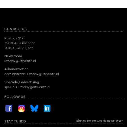
CONTACT US
Postbus 217
7500 AE Enschede
T:
053 - 489 2029
Newsroom
utoday@utwente.nl
Administration
administratie-utoday@utwente.nl
Specials / advertising
specials-utoday@utwente.nl
FOLLOW US
Sign up for our weekly newsletter
STAY TUNED