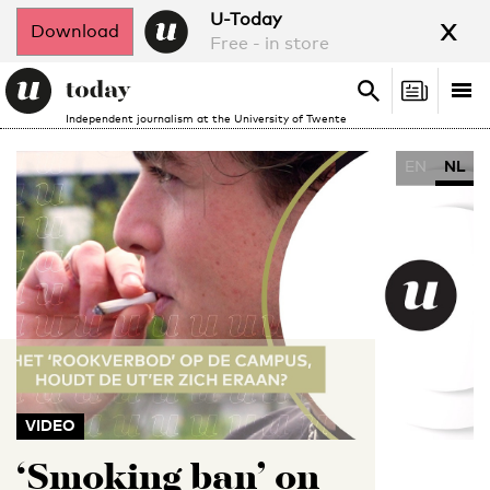
x
U-Today
Download
Free - in store
Search
Tog
Search
Independent journalism at the University of Twente
nav
EN
NL
VIDEO
‘Smoking ban’ on