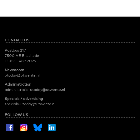
CONTACT US
Postbus 217
7500 AE Enschede
T:
053 - 489 2029
Newsroom
utoday@utwente.nl
Administration
administratie-utoday@utwente.nl
Specials / advertising
specials-utoday@utwente.nl
FOLLOW US