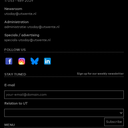
T:
053 - 489 2029
Newsroom
utoday@utwente.nl
Administration
administratie-utoday@utwente.nl
Specials / advertising
specials-utoday@utwente.nl
FOLLOW US
Sign up for our weekly newsletter
STAY TUNED
E-mail
Relation to UT
MENU