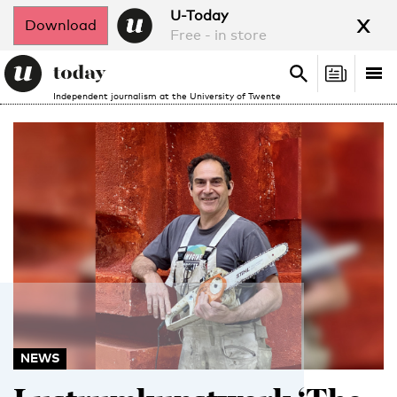
x
U-Today
Download
Free - in store
Search
Tog
Search
Independent journalism at the University of Twente
nav
NEWS