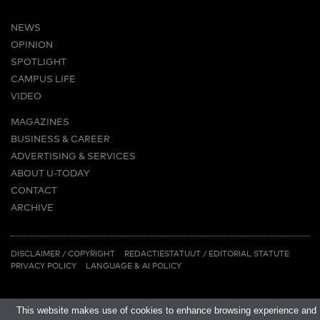
NEWS
OPINION
SPOTLIGHT
CAMPUS LIFE
VIDEO
MAGAZINES
BUSINESS & CAREER
ADVERTISING & SERVICES
ABOUT U-TODAY
CONTACT
ARCHIVE
MORE
(PDF)
(PDF)
LINKS
DISCLAIMER / COPYRIGHT
REDACTIESTATUUT
/
EDITORIAL STATUTE
PRIVACY POLICY
LANGUAGE & AI POLICY
This website makes use of cookies to enhance browsing experience and