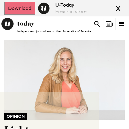
x
U-Today
Download
Free - in store
Search
Tog
Search
Independent journalism at the University of Twente
nav
OPINION