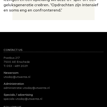
geluksgeneratie creëren. ‘Opdrachten zijn intensief
en soms eng en confronterend.’
CONTACT US
Postbus 217
7500 AE Enschede
T:
053 - 489 2029
Newsroom
utoday@utwente.nl
Administration
administratie-utoday@utwente.nl
Specials / advertising
specials-utoday@utwente.nl
FOLLOW US