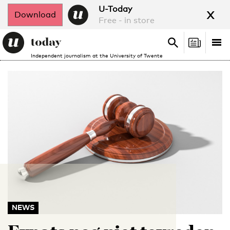
x
U-Today
Download
Free - in store
Search
Tog
Search
Independent journalism at the University of Twente
nav
NEWS