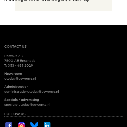
CONTACT US
Postbus 217
7500 AE Enschede
T:
053 - 489 2029
Newsroom
utoday@utwente.nl
Administration
administratie-utoday@utwente.nl
Specials / advertising
specials-utoday@utwente.nl
FOLLOW US