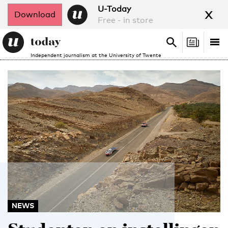
x
U-Today
Download
Free - in store
Search
Tog
Search
Independent journalism at the University of Twente
nav
NEWS